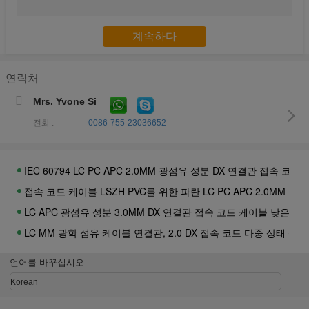
SC APC 광섬유 떠꺼머리 IEC 60794 LSZH PVC 재킷을 가진 100m
분배 섬유 옵틱 케이블 E2000 APC UPC 땋아 늘인 머리 광 케이블
LC SC FC ST 2.0mm 단일 모드 광섬유 단일 모드 접속 코드 24 
광학 섬유 케이블 FTTH SCFC LC ST 단일 모드 오렌지 Paintco
연락처
LC ST G652D 광섬유 떠꺼머리 G657A FTTH SCFC 단일 모드 
Mrs. Yvone Si
SM 단순한 단일 모드 섬유 떠꺼머리 9 찬성되는 125 G652 SC APC 
전화 :
0086-755-23036652
PVC 낮은 연기 0의 할로겐 광섬유 떠꺼머리 OM1 OM2 ST UPC
SM 심플렉스 9/125um 광섬유 떠꺼머리 G652 LC APC 산업 쉬운
IEC 60794 LC PC APC 2.0MM 광섬유 성분 DX 연결관 접속 코
접속 코드 케이블 LSZH PVC를 위한 파란 LC PC APC 2.0MM DX
LC APC 광섬유 성분 3.0MM DX 연결관 접속 코드 케이블 낮은 삽
LC MM 광학 섬유 케이블 연결관, 2.0 DX 접속 코드 다중 상태 섬
12core 리본 다 색깔 광섬유 떠꺼머리 OM3 LC 물 연결관 IEC 607
언어를 바꾸십시오
접속 코드 케이블 광섬유 성분 45도 시동 LC 연결관 LSZH/PVC
Korean
눈 45 정도 시동 MM LC 빠른 연결관, 이중 섬유 케이블 연결관