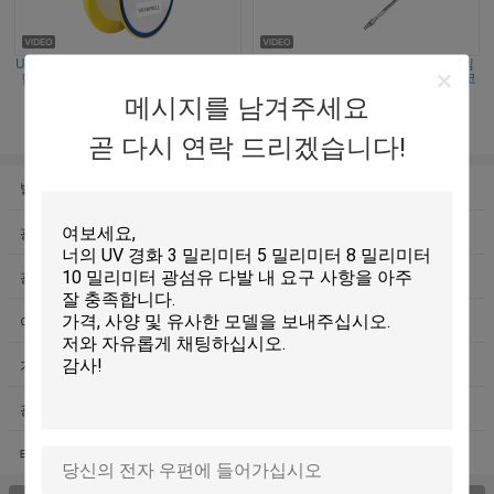
UV Optran PLu wf OPTRAN 매우 단단
군 의학 고출력 레이저 케이블 에스엠
한 중합체 입히는 섬유 플러스 실리카
에이 커넥터 200 um SMA905 패치 코
섬유 Optran
드 200-1200nm
메시지를 남겨주세요
연락처
연락처
곧 다시 연락 드리겠습니다!
벌거벗은 광섬유
유리 섬유 광 케이블
광섬유 변발
HDMI AOC 케이블
광섬유 패치 케이블
광섬유 트랜시버
이더네트 근거리 통신망 케이블
섬유 검사 도구
기업 안전 네트워크
섬유 종료 장비
광섬유 분대
똑똑한 힘 신청
태양풍 잡종 전원 시스템
가정 힘 해결책