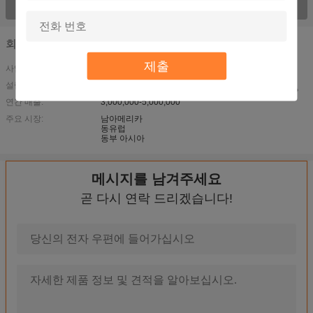
모든 제품 >를 전망하십시오;
회사 세부 사항
제출
사업 유형:
설립 년도:
2013
연간 매출:
3,000,000-5,000,000
주요 시장:
남아메리카
동유럽
동부 아시아
메시지를 남겨주세요
곧 다시 연락 드리겠습니다!
Fullaxs LC/UPC 광섬유 헝겊 조각 50M를 가진 SM 이중 LSZH
자동 셔터 광섬유 헝겊 조각은 LC 연결관을 가진 접속 코드 항공 
SM G652D는 광섬유 G657 250um A1 MM 50/125 OM3 OM4 6
G652 G657 광섬유 떠꺼머리 OM1 OM2 OM3 심플렉스 9/125 단일