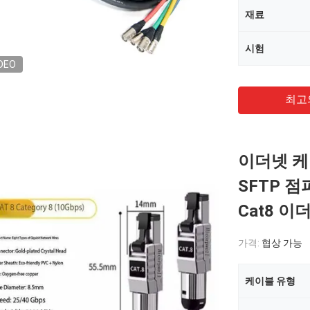
재료
시험
DEO
최고
이더넷 케이
SFTP 점
Cat8 이
가격:
협상 가능
케이블 유형