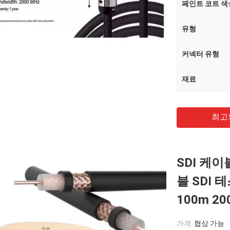
페인트 코트 색
유형
커넥터 유형
재료
최고
SDI 케이
블 SDI 
100m 2
가격:
협상 가능