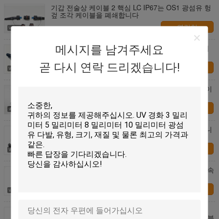
기갑 전술상 케이블 2 핵심 LC IP67는 OS1 광섬유 헝
겊 조각 케이블을 폐쇄합니다
연락처
메시지를 남겨주세요
광섬유 헝겊 조각을 위한 Supertap 연결관은 옥외 커
뮤니케이션에 케이블을 답니다
곧 다시 연락 드리겠습니다!
연락처
Fullaxs LC/UPC 광섬유 헝겊 조각 50M를 가진 SM 이
중 LSZH 4.8mm 길이에 케이블을 답니다
연락처
PDLC 광케이블 회의 방수 보호된 케이블 옥외 커뮤니
케이션
연락처
FTTA Optitap & Supertap 지상 차량을 위한 방수 접속
코드
연락처
2 또는 4 채널 ODC-듀플렉스 LC 케이블 IP67 실외
ODC 2 코어 커넥터 ODC 플러그 소켓-LC 패치 케이블