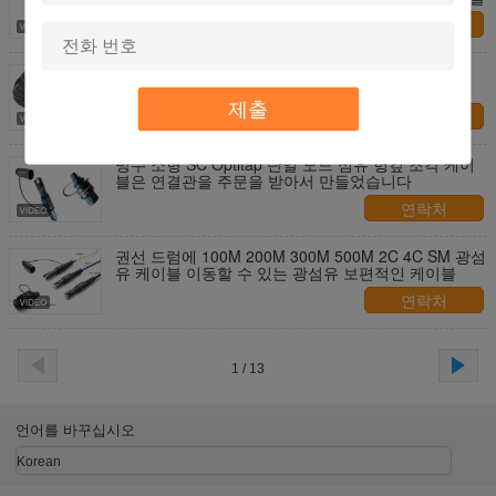
연락처
단순한 이중 광섬유 헝겊 조각 케이블을 답니다/BBU
RRU CPRI 접속 코드
제출
연락처
방수 소형 SC Optitap 단일 모드 섬유 헝겊 조각 케이
블은 연결관을 주문을 받아서 만들었습니다
연락처
권선 드럼에 100M 200M 300M 500M 2C 4C SM 광섬
유 케이블 이동할 수 있는 광섬유 보편적인 케이블
연락처
1 / 13
언어를 바꾸십시오
Korean