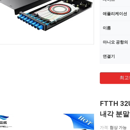
애플리케이션
이름
아니오 공항의
연결기
최고
FTTH 32
내각 분말
가격:
협상 가능