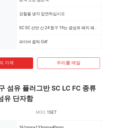
강철을 냉각 압연하십시오
SC SC 선반 산 24 항구 19는 광섬유 패치 패널을 조금씩 움직입니다
파이버 옵틱 Odf
의 가격
우리를 메일
구 섬유 플러그반 SC LC FC 종류
광섬유 단자함
MOQ:
1SET
261mm×133mm×40mm