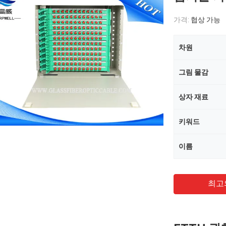
가격:
협상 가능
차원
그림 물감
상자 재료
키워드
이름
최고