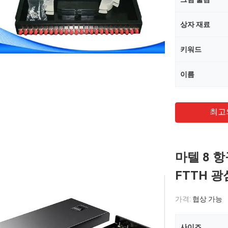
상자 재료
키워드
이름
최고
마텔 8 항
FTTH 
가격:
협상 가능
사이즈