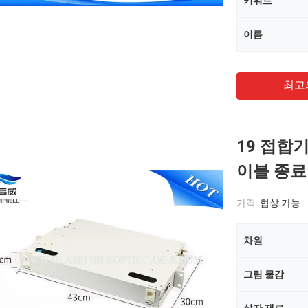
키워드
이름
최고
19 접합기
이블 종료
가격:
협상 가능
차원
그림 물감