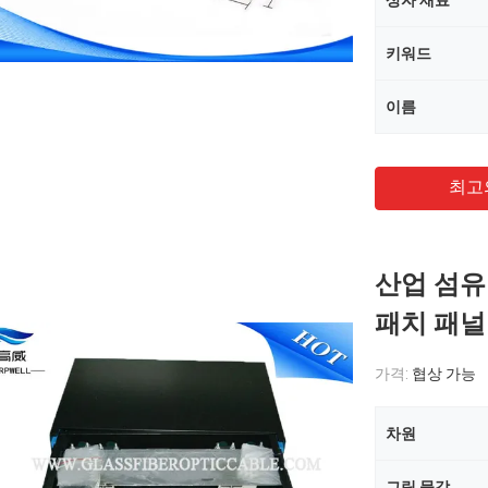
상자 재료
키워드
이름
최고
산업 섬유
패치 패널
가격:
협상 가능
차원
그림 물감