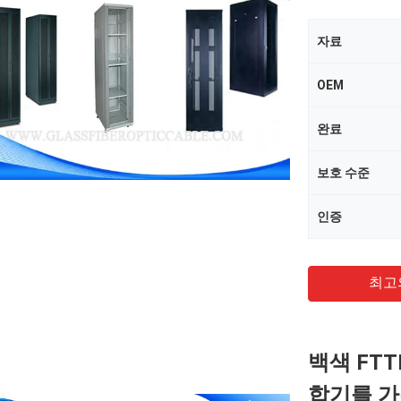
자료
OEM
완료
보호 수준
인증
최고
백색 FTT
합기를 가