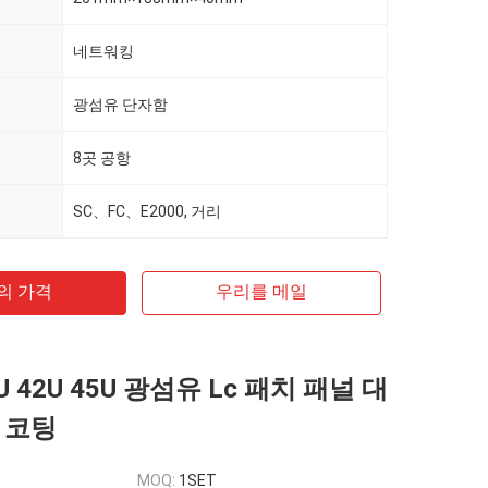
네트워킹
광섬유 단자함
8곳 공항
SC、FC、E2000, 거리
의 가격
우리를 메일
U 42U 45U 광섬유 Lc 패치 패널 대
 코팅
MOQ:
1SET