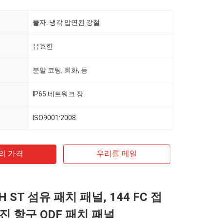
물자: 냉각 압연된 강철
유효한
분말 코팅, 회화, 등
IP65 네트워크 장
ISO9001:2008
의 가격
우리를 메일
H ST 섬유 패치 패널, 144 FC 접
진 항구 ODF 패치 패널