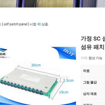
[ odf patch panel ] 시합
40
상품.
가정 SC 
섬유 패치
가격:
협상 가능
차원
그림 물감
상자 재료