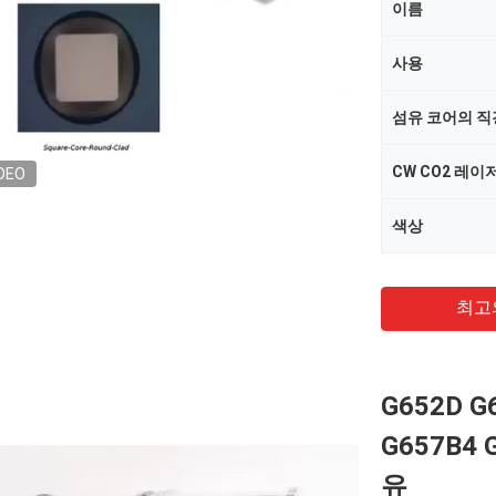
이름
사용
섬유 코어의 직경
DEO
색상
최고
G652D G
G657B4
유