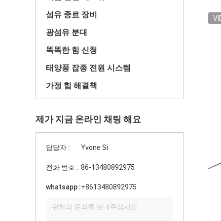
섬유 종료 장비
VI
광섬유 분대
똑똑한 힘 신청
태양풍 잡종 전원 시스템
가정 힘 해결책
제가 지금 온라인 채팅 해요
담당자 :
Yvone Si
전화 번호 :
86-13480892975
whatsapp :
+8613480892975