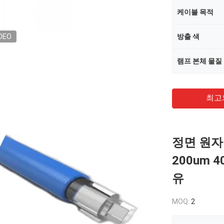
케이블 목적
DEO
방출 색
램프 본체 물질
최고
정면 원자 
200um 
유
MOQ:
2