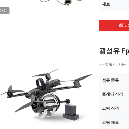
재료
DEO
최고
광섬유 Fp
가격:
협상 가능
섬유 종류
클래딩 직경
코팅 직경
코팅 재료