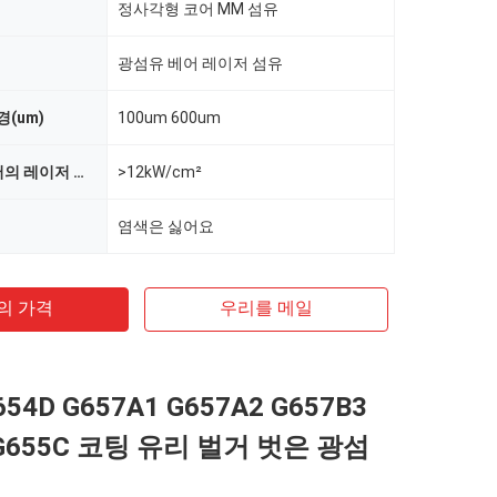
정사각형 코어 MM 섬유
광섬유 베어 레이저 섬유
(um)
100um 600um
CW CO2 레이저의 레이저 손상 임계값
>12kW/cm²
염색은 싫어요
의 가격
우리를 메일
654D G657A1 G657A2 G657B3
 G655C 코팅 유리 벌거 벗은 광섬