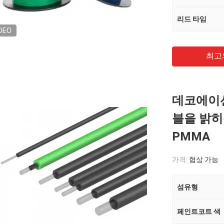
리드 타임
DEO
최고
데코에이션
블을 밝히는 
PMMA
가격:
협상 가능
섬유형
페인트코트 색