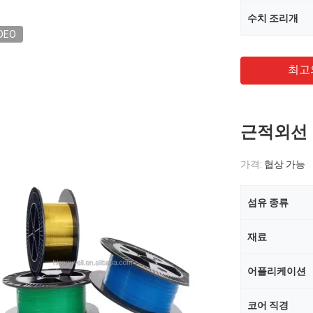
수치 조리개
DEO
최고
근적외선 
가격:
협상 가능
섬유 종류
재료
어플리케이션
코어 직경