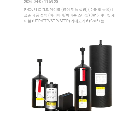
2026-04-07 11:59:28
카트6 네트워크 케이블 (영어 제품 설명) (수출 및 목록) 1
표준 제품 설명 (아리바바/아마존 스타일) Cat6 이더넷 케
이블 (UTP/FTP/STP/SFTP) 카테고리 6 (Cat6) 는
TIA/EIA-568-C.2 및 ISO/IEC 11801 표준을 준수하는 고성
능 휘어진 쌍 케이블로,10GBASE-T그리고 기가비트 이더
넷 네트워크도 지원합니다.250 MHz 대역폭,55m에서
10Gbps그리고1Gbps 최대 100m.23 AWG 고체 구리 전도
기, 4 개의 트위스트 된 짝, 그리고 크로스 스톡과 EMI/RFI
간섭을 최소화하기 ...