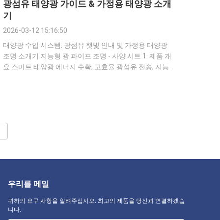
광섬유 태양광 가이드 & 가정용 태양광 소개
기
2026-03-12 15:16:50
태양광 수입 시스템: 광섬유 햇빛 안내 및 가정용 태양광
조명 소개기 지능형 광 파이프 조명 - 사양 시트 1. 제품 개
요 스마트 태양광 에너지 수확, 고효율 광섬유 전송, 지능
형 소프트 조명 제어를 결합한 올인원 패시브+액티브 하
이브리드 조명 솔루션입니다. 가정, 지하실, 창문 없는 공
간 및 고급 빌라에 24시간 연중무휴 안정적이고 건강하며
에너지 절약형 자연광을 제공합니다. 2. 핵심 시스템 구성
요소 구성 요소 주요 사양 기능 옥외 태양광 수집기 듀얼
e
축 추적 정확도 ±0.5°; 300-500mm 프레넬 렌즈; IP65 PC...
우리를 메일
귀하의 요구 사항을 알려주십시오. 최고의 제품을 당신과 연결하겠습
니다.