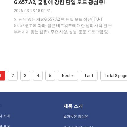
G.657.A2, 굽힘에 강한 단일 모드 광섬유!
2026-03-28 18:00:31
의 권위 있는 개요G.657.A2 맨 단일 모드 섬유(ITU-T
G.657 권고에 따라, 접근 네트워크에 대한 널리 채택 된 구
부러지지 않는 섬유), 주요 사양, 성능, 응용 프로그램 및 호
환성: 정의 및 표준 G.657.A2는굽지 않는 단일 모드 광섬유
(코어/클래딩=9/125μm, 무선 핵융합 스플라이싱을 위한
레거시 G.652D와 동일) ITU-T G에 분류된다.657.G.652D
네트워크와 완전히 후향 호환되는 하위 그룹으로 대폭 향
상 된 매크로 굽기 손실 저항을 제공합니다.B6.a2IEC
60793-2-50 표준에서화신통신맨 ...
1
2
3
4
5
Next >
Last
Total 8 pag
제품 소개
사 소개
벌거벗은 광섬유
장 투어