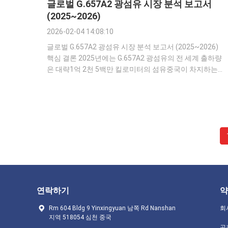
글로벌 G.657A2 광섬유 시장 분석 보고서
(2025~2026)
2026-02-04 14:08:10
글로벌 G.657A2 광섬유 시장 분석 보고서 (2025~2026)
핵심 결론 2025년에는 G.657A2 광섬유의 전 세계 출하량
은 대략1억 2천 5백만 킬로미터의 섬유중국이 차지하는
60%~70%전체의; 그에 따른 시장 수익은 약609억
RMB(평균 가격광섬유 킬로미터당 50~60 RMB) 인공지
능, 데이터 센터 건설, 드론 애플리케이션 및 운영자 네트
워크 업그레이드로 인해 시장은2026년 전년 대비
25%~35%, 출하량과 매출 모두 강력한 상승 추세를 보이
고 있습니다. I. 핵심 데이터 및 메트릭 1출하량 2025 전 세
계 양...
연락하기
약
Rm 604 Bldg 9 Yinxingyuan 남쪽 Rd Nanshan
회
지역 518054 심천 중국
공