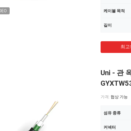
DEO
케이블 목적
길이
최고
Uni - 
GYXTW5
가격:
협상 가능
섬유 종류
커넥터