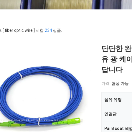
 fiber optic wire ] 시합
234
상품.
단단한 완
유 광 케
답니다
가격:
협상 가능
섬유 유형
연결관
Paintcoat 색