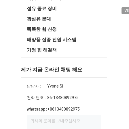
섬유 종료 장비
VI
광섬유 분대
똑똑한 힘 신청
태양풍 잡종 전원 시스템
가정 힘 해결책
제가 지금 온라인 채팅 해요
담당자 :
Yvone Si
전화 번호 :
86-13480892975
whatsapp :
+8613480892975