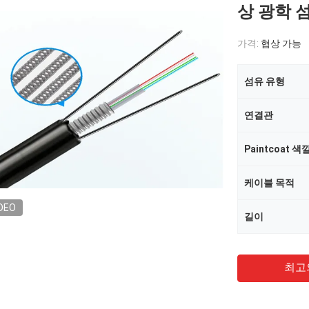
상 광학 
가격:
협상 가능
섬유 유형
연결관
Paintcoat 색
케이블 목적
DEO
길이
최고