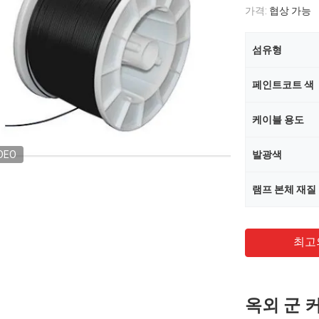
가격:
협상 가능
섬유형
페인트코트 색
케이블 용도
DEO
발광색
램프 본체 재질
최고
옥외 군 