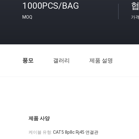
1000PCS/BAG
협
MOQ
가
풍모
갤러리
제품 설명
제품 사양
케이블 유형:
CAT5 8p8c Rj45 연결관