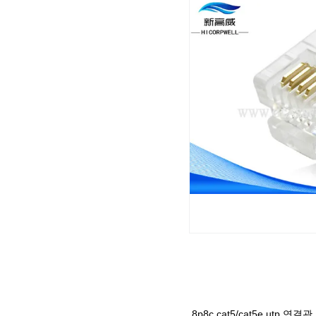
8p8c cat5/cat5e utp