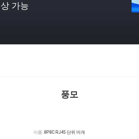
상 가능
격
풍모
이름:
8P8C RJ45 단위 마개