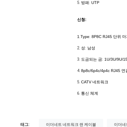
5.
방패: UTP
신청:
1.Type: 8P8C RJ45 단위 
2.
성: 남성
3.
도금되는 금: 1U/3U/9U/15
4.
8p8c/6p4c/4p4c RJ45 
5.
CATV 네트워크
6.
통신 체계
태그:
이더네트 네트워크 랜 케이블
이더네