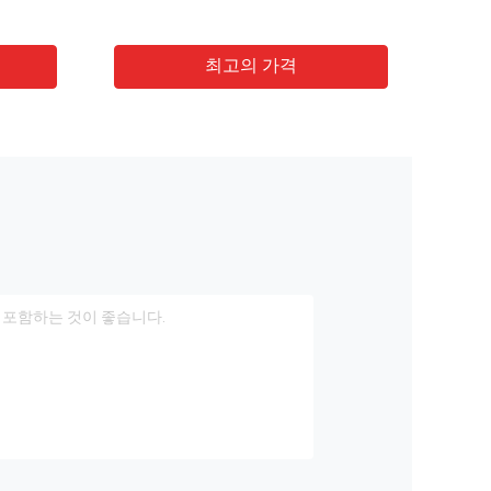
금도금
넷 
최고의 가격