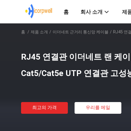
홈
회사 소개
제품
홈
/
제품 소개
/
이더네트 근거리 통신망 케이블
/
RJ45 연
RJ45 연결관 이더네트 랜 케이블
Cat5/Cat5e UTP 연결관 고성
최고의 가격
우리를 메일