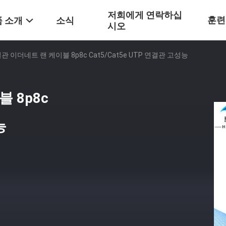
저희에게 연락하십
훈련
 소개
소식
시오
결관 이더네트 랜 케이블 8p8c Cat5/Cat5e UTP 연결관 고성능
 8p8c
능