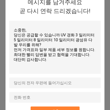
메시지를 남겨주세요
곧 다시 연락 드리겠습니다!