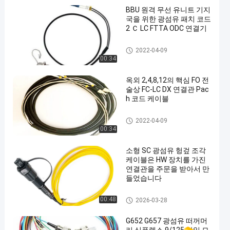
BBU 원격 무선 유니트 기지
국을 위한 광섬유 패치 코드
2 Ｃ LC FTTA ODC 연결기
유리 섬유 광 케이블
2022-04-09
00:34
옥외 2,4,8,12의 핵심 FO 전
술상 FC-LC DX 연결관 Pac
h 코드 케이블
광섬유 분대
2022-04-09
00:34
소형 SC 광섬유 헝겊 조각
케이블은 HW 장치를 가진
연결관을 주문을 받아서 만
들었습니다
광섬유 패치 케이블
00:48
2026-03-28
G652 G657 광섬유 떠꺼머