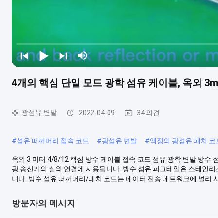
4개의 핵심 단일 모드 광학 섬유 케이블, 옥외 
광섬유 변발
2022-04-09
34 의견
#
섬유 떠꺼머리 접속 코드
#
광섬유 변발
#
액정의 광섬유 패치 코
옥외 3 미터 4/8/12 핵심 방수 케이블 접속 코드 섬유 광학 변발 방
광 송신기의 실외 연결에 사용됩니다. 방수 섬유 피그테일은 스테인리
니다. 방수 섬유 떠꺼머리/패치 코드는 데이터 전송 네트워크에 널리 사용
방문자의 메시지