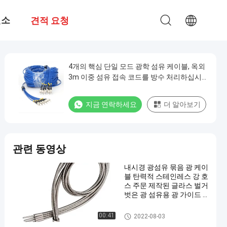
련소
견적 요청
4개의 핵심 단일 모드 광학 섬유 케이블, 옥외
3m 이중 섬유 접속 코드를 방수 처리하십시
오
지금 연락하세요
더 알아보기
관련 동영상
내시경 광섬유 묶음 광 케이
블 탄력적 스테인레스 강 호
스 주문 제작된 글라스 벌거
벗은 광 섬유용 광 가이드 1
000nm명
벌거벗은 광섬유
00:41
2022-08-03