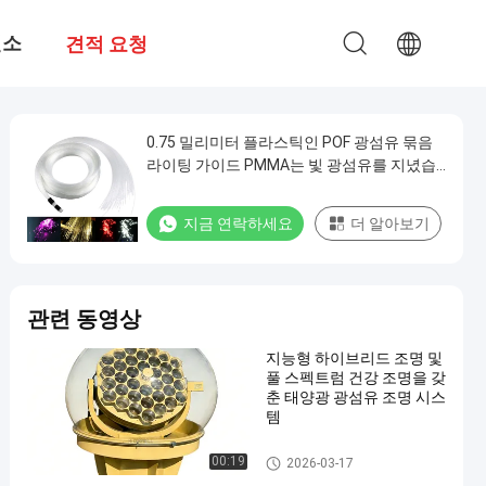
련소
견적 요청
0.75 밀리미터 플라스틱인 POF 광섬유 묶음
라이팅 가이드 PMMA는 빛 광섬유를 지녔습
니다
지금 연락하세요
더 알아보기
관련 동영상
지능형 하이브리드 조명 및
풀 스펙트럼 건강 조명을 갖
춘 태양광 광섬유 조명 시스
템
벌거벗은 광섬유
00:19
2026-03-17