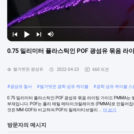
0.75 밀리미터 플라스틱인 POF 광섬유 묶음 
벌거벗은 광섬유
2022-04-23
660 의견
#
광섬유 철사
#
벌거벗은 광학 섬유 케이블
#
광학 섬유 케이블 스
0.75 밀리미터 플라스틱인 POF 광섬유 묶음 라이팅 가이드 PMMA는
부재입니다. POF는 폴리 메틸 메타아크릴레이트 (PMMA)로 만들어집니다, 큰
것은 MM-GOF와 비교하여 POF의 릴레아티브엘리 ...
더 보기
방문자의 메시지