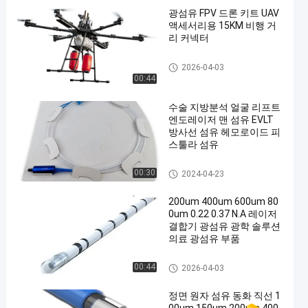
광섬유 FPV 드론 키트 UAV
액세서리용 15KM 비행 거
리 커넥터
벌거벗은 광섬유
2026-04-03
00:44
수술 지방분석 얼굴 리프트
엔도레이저 맨 섬유 EVLT
방사선 섬유 헤모로이드 피
스툴라 섬유
벌거벗은 광섬유
00:30
2024-04-23
200um 400um 600um 80
0um 0.22 0.37 N.A 레이저
결합기 광섬유 광학 솔루션
의료 광섬유 부품
벌거벗은 광섬유
00:44
2026-04-03
정면 원자 섬유 동화 직선 1