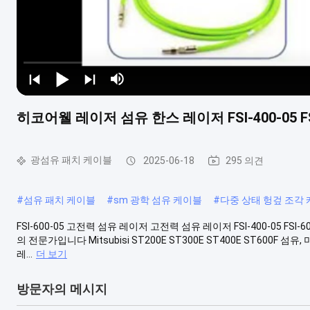
히코어웰 레이저 섬유 한스 레이저 FSI-400-05 F
광섬유 패치 케이블
2025-06-18
295 의견
#
섬유 패치 케이블
#
sm 광학 섬유 케이블
#
다중 상태 헝겊 조각
FSI-600-05 고전력 섬유 레이저 고전력 섬유 레이저 FSI-400-05 F
의 전문가입니다 Mitsubisi ST200E ST300E ST400E ST600F 섬유, 미
레...
더 보기
방문자의 메시지