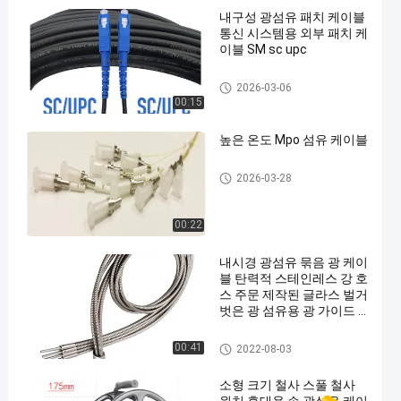
내구성 광섬유 패치 케이블
통신 시스템용 외부 패치 케
이블 SM sc upc
광섬유 패치 케이블
2026-03-06
00:15
높은 온도 Mpo 섬유 케이블
광섬유 패치 케이블
2026-03-28
00:22
내시경 광섬유 묶음 광 케이
블 탄력적 스테인레스 강 호
스 주문 제작된 글라스 벌거
벗은 광 섬유용 광 가이드 1
000nm명
벌거벗은 광섬유
00:41
2022-08-03
소형 크기 철사 스풀 철사