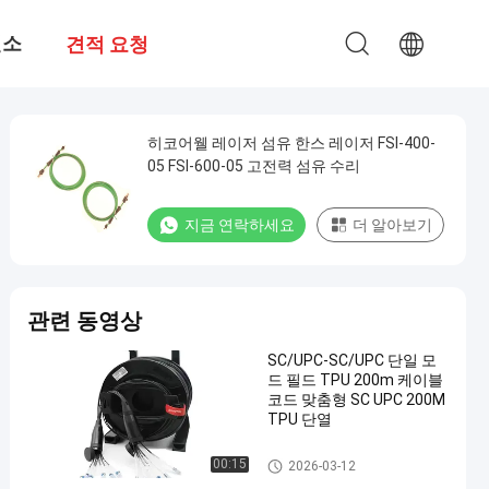
련소
견적 요청
히코어웰 레이저 섬유 한스 레이저 FSI-400-
05 FSI-600-05 고전력 섬유 수리
지금 연락하세요
더 알아보기
관련 동영상
SC/UPC-SC/UPC 단일 모
드 필드 TPU 200m 케이블
코드 맞춤형 SC UPC 200M
TPU 단열
광섬유 패치 케이블
00:15
2026-03-12