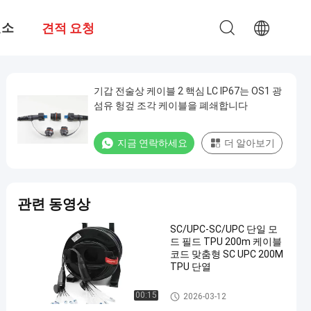
련소
견적 요청
기갑 전술상 케이블 2 핵심 LC IP67는 OS1 광
섬유 헝겊 조각 케이블을 폐쇄합니다
지금 연락하세요
더 알아보기
관련 동영상
SC/UPC-SC/UPC 단일 모
드 필드 TPU 200m 케이블
코드 맞춤형 SC UPC 200M
TPU 단열
광섬유 패치 케이블
00:15
2026-03-12