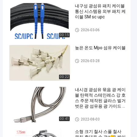
내구성 광섬유 패치 케이블
통신 시스템용 외부 패치 케
이블 SM sc upc
광섬유 패치 케이블
2026-03-06
00:15
높은 온도 Mpo 섬유 케이블
광섬유 패치 케이블
2026-03-28
00:22
내시경 광섬유 묶음 광 케이
블 탄력적 스테인레스 강 호
스 주문 제작된 글라스 벌거
벗은 광 섬유용 광 가이드 1
000nm명
벌거벗은 광섬유
00:41
2022-08-03
소형 크기 철사 스풀 철사