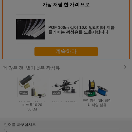
가장 저렴 한 가격 으로
POF 100m 길이 10.0 밀리미터 지름
폴리머는 광섬유를 노출시킵니다
계속하다
벌거벗은 광섬유
더 많은 것
FPV 드론 광섬유
광섬유 Fpv 드론
근적외선 NIR 최적
데코에이션
키트 5 10 20
화 석영 섬유
틱 벌거벗
30KM
유 케이블
는
1.0/2.0/2.
PMM
언어를 바꾸십시오