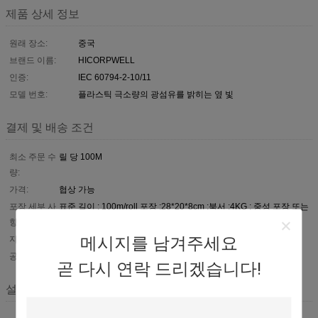
제품 상세 정보
원래 장소:
중국
브랜드 이름:
HICORPWELL
인증:
IEC 60794-2-10/11
모델 번호:
플라스틱 극소량의 광섬유를 밝히는 옆 빛
결제 및 배송 조건
최소 주문 수
릴 당 100M
량:
가격:
협상 가능
포장 세부 사
표준 길이 : 100m/roll 포장 :28*20*8cm ;북서 :4KG ; 중성 포장 또는
표준 포장
항:
메시지를 남겨주세요
지불 조건:
서부 동맹, L/C, T/T
공급 능력:
달 당 1000km
곧 다시 연락 드리겠습니다!
설명