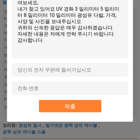
벌거벗은 광섬유
섬유 유형:
플라스틱 광 섬유 (POF)를 밝히는 옆 빛
Paintcoat
물, 황색, 파랑 또는 다른 사람
색깔:
케이블 목
광섬유 빛
적:
색깔 방출:
RGB
램프 몸 물
결정
자:
패킹 크기:
28*20*8cm
증명서:
IEC 60794-2-10/11
광원:
이끌립니다
직경 명세:
1.0mm--20.00mm
POF 재킷:
Muttahida Majlis-E-Amal
제출
폴리머는 광학 Fiber
10.0mm 벌거벗은 광학 Fiber
강조점:
,
,
100m 벌거벗은 광섬유 케이블을 노출시킵니다
광섬유 철사
벌거벗은 광학 섬유 케이블
꼬리표:
,
,
광학 섬유 케이블 스풀