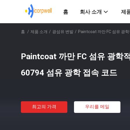
홈
회사 소개
제품
홈
/
제품 소개
/
광섬유 변발
/
Paintcoat 까만 FC 섬유 광
Paintcoat 까만 FC 섬유 광학
60794 섬유 광학 접속 코드
최고의 가격
우리를 메일