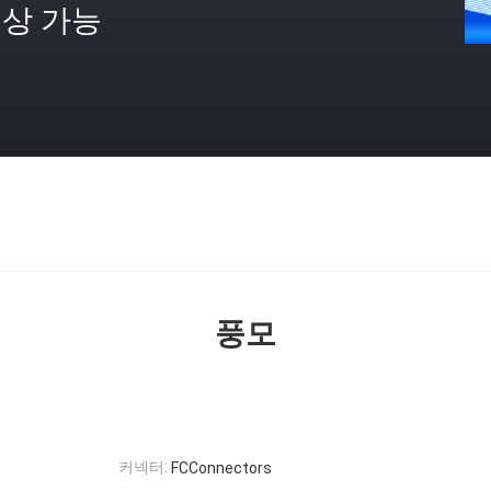
상 가능
격
풍모
커넥터:
FCConnectors