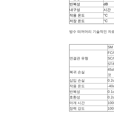
반복성
dB
내구성
시간
작용 온도
°C
저장 온도
°C
방수 떠꺼머리 기술적인 자
SM
FC
연결관 유형
SC
ST/
45
복귀 손실
것
삽입 손실
0.
작용 온도
-40
반복성
0.
호환성
0.
마개 시간
100
장력 강도
10