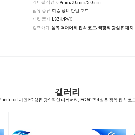
케이블 직경:
0.9mm/2.0mm/3.0mm
섬유 종류:
다중 상태 단일 모드
재킷 물자:
LSZH/PVC
,
강조하다:
섬유 떠꺼머리 접속 코드
액정의 광섬유 패치
갤러리
Paintcoat 까만 FC 섬유 광학적인 떠꺼머리, IEC 60794 섬유 광학 접속 코