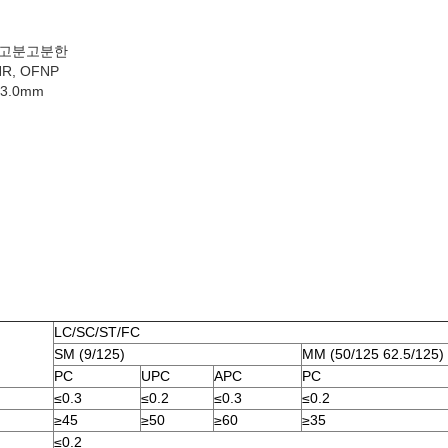
E에 고분고분한
NR, OFNP
 3.0mm
LC/SC/ST/FC
SM (9/125)
MM (50/125 62.5/125)
PC
UPC
APC
PC
≤0.3
≤0.2
≤0.3
≤0.2
≥45
≥50
≥60
≥35
≤0.2