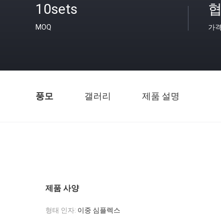
10sets
협
MOQ
가
풍모
갤러리
제품 설명
제품 사양
형태 인자:
이중 심플렉스