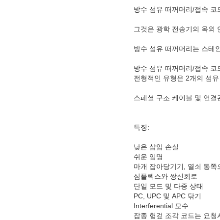
방수 섬유 떠꺼머리/접속 코
그것은 광학 전송기의 옥외 
방수 섬유 떠꺼머리는 스테인
방수 섬유 떠꺼머리/접속 코
전형적인 유형은 2개의 섬유 
스페셜 구조 케이블 및 연결
특징:
낮은 삽입 손실
쉬운 임명
마개 잡아당기기, 열쇠 동쪽
심플렉스와 쌍신회로
단일 모드 및 다중 상태
PC, UPC 및 APC 닦기
Interferential 모수
잡종 헝겊 조각 코드는 요청