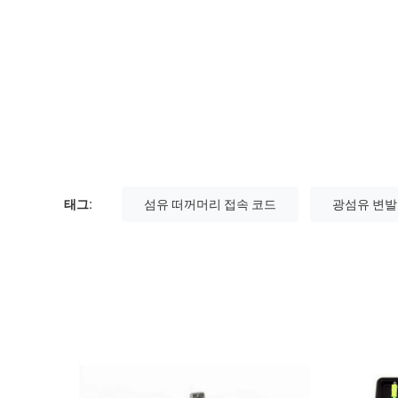
태그:
섬유 떠꺼머리 접속 코드
광섬유 변발