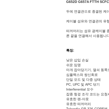
G652D G657A FTTH S
두에 연결관으로 종결된 케이
케이블 섬유와 연결관의 유형
떠꺼머리는 섬유 광케이블 종
른 끝을 연결해서 사용됩니다
특징:
낮은 삽입 손실
쉬운 임명
마개 잡아당기기, 열쇠 동쪽
심플렉스와 쌍신회로
단일 모드 및 다중 상태
PC, UPC 및 APC 닦기
Interferential 모수
잡종 헝겊 조각 코드는 요청
유효한 팬-아웃
유효한 떠꺼머리
Telcordia GR-326-COR