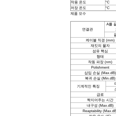
작용 온도
°C
저장 온도
°C
제품 모수
A를 
연결관
끝
케이블 직경 (mm)
재킷의 물자
섬유 핵심
형태
작동 파장 (nm)
Polishment
삽입 손실 (Max.dB)
복귀 손실 (Min.dB)
기계적인 특징
급료
짝지어주는 시간
내구성 (Max.dB)
Reaptability (Max.d