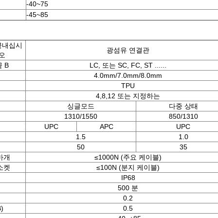
-40~75
-45~85
끝내십시
광섬유 연결관
오
 B
LC, 또는 SC, FC, ST ......
4.0mm/7.0mm/8.0mm
TPU
4,8,12 또는 지정하는
싱글모드
다중 상태
1310/1550
850/1310
UPC
APC
UPC
1.5
1.0
50
35
마개
≤1000N (주요 케이블)
소켓
≤100N (분지 케이블)
IP68
500 분
0.2
B)
0.5