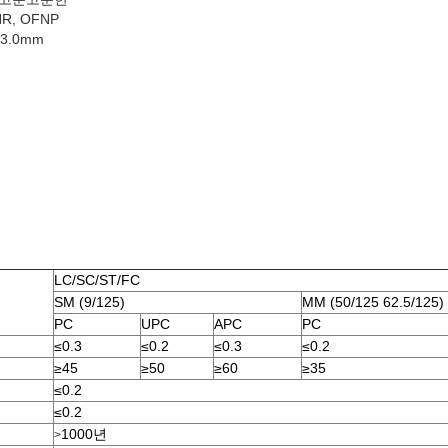
NR, OFNP
 3.0mm
LC/SC/ST/FC
SM (9/125)
MM (50/125 62.5/125)
PC
UPC
APC
PC
≤0.3
≤0.2
≤0.3
≤0.2
≥45
≥50
≥60
≥35
≤0.2
≤0.2
1000년
>