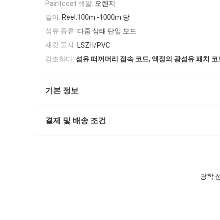
Paintcoat 색깔:
오렌지
길이:
Reel.100m -1000m 당
섬유 종류:
다중 상태 단일 모드
재킷 물자:
LSZH/PVC
,
강조하다:
섬유 떠꺼머리 접속 코드
액정의 광섬유 패치 코
기본 정보
결제 및 배송 조건
광학 섬