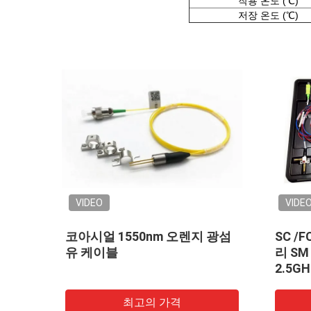
작용 온도 (℃)
저장 온도 (℃)
VIDEO
VID
 광섬
SC /FC/LC APC 광섬유 떠꺼머
155
리 SM 9/125um 1310nm
오드 D
2.5GHz FP & DFB 동축 레이저
광섬유
다이오드
최고의 가격