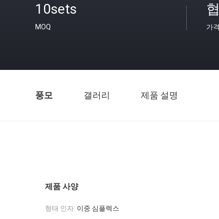
10sets
협
MOQ
가
풍모
갤러리
제품 설명
제품 사양
형태 인자:
이중 심플렉스