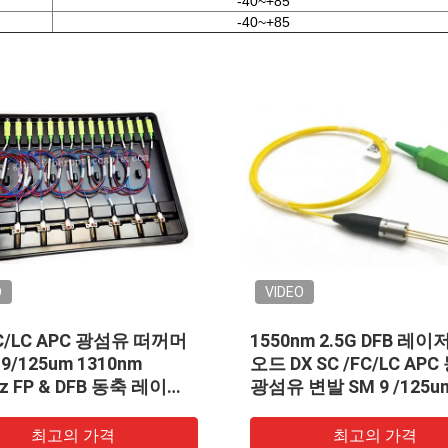
-40~+85
-40~+85
EO
VIDEO
0nm 2.5G DFB 레이저 다이
1310nm 1550nm 광
X SC /FC/LC APC 동축
일
 변발 SM 9 /125um
최고의 가격
최고의 가격