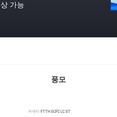
상 가능
격
풍모
커넥터:
FTTH SCFC LC ST