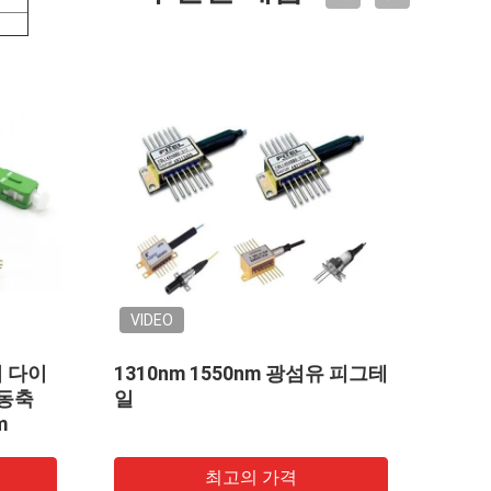
VIDEO
VI
섬유 피그테
기술의 유무에 관계없이 동축
CA
1550nm 주황색 광섬유 변발
155
CATV 동축 DFB
1G
최고의 가격