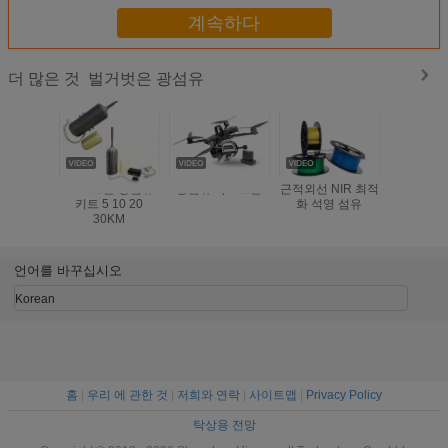
계속하다
벌거벗은 광섬유
더 많은 것
FPV 드론 광섬유
광섬유 Fpv 드론
근적외선 NIR 최적
데코에이션
키트 5 10 20
화 석영 섬유
틱 벌거벗
30KM
유 케이블
는
1.0/2.0/2.
PMM
언어를 바꾸십시오
Korean
홈
|
우리 에 관한 것
|
저희와 연락
|
사이트맵
|
Privacy Policy
탁상용 전망