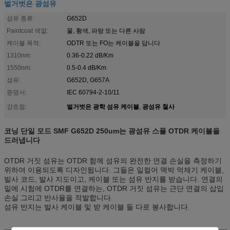
벌거벗은 광섬유
섬유 종류:
G652D
Paintcoat 색깔:
물, 황색, 파랑 또는 다른 사람
케이블 목적:
ODTR 또는 FO는 케이블을 답니다
1310nm:
0.36-0.22 dB/Km
1550nm:
0.5-0.4 dB/Km
섬유:
G652D, G657A
증명서:
IEC 60794-2-10/11
벌거벗은 광학 섬유 케이블
광섬유 철사
강조점:
,
코닝 단일 모드 SMF G652D 250um는 광섬유 스풀 OTDR 케이블을
드러냅니다
OTDR 거짓 섬유는 OTDR 함께 섬유의 완전한 연결 손실을 측정하기
위하여 이용되도록 디자인됩니다. 그들은 일컬어 맥박 억제기 케이블,
발사 코드, 발사 지도이고, 케이블 또는 섬유 반지를 받습니다. 연결의
밑에 시험에 OTDR를 연결하는, OTDR 거짓 섬유는 근단 연결의 삽입
손실 그리고 반사율을 적발합니다.
섬유 반지는 발사 케이블 및 받 케이블 둘 다로 봉사합니다.