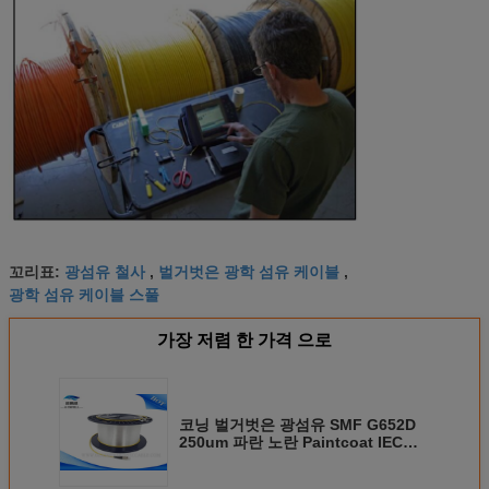
광섬유 철사
벌거벗은 광학 섬유 케이블
꼬리표:
,
,
광학 섬유 케이블 스풀
가장 저렴 한 가격 으로
코닝 벌거벗은 광섬유 SMF G652D
250um 파란 노란 Paintcoat IEC
60794 - 2 - 10