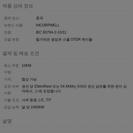
제품 상세 정보
원래 장소:
중국
브랜드 이름:
HICORPWELL
인증:
IEC 60794-2-10/11
모델 번호:
벌거벗은 광섬유 스풀 OTDR 케이블
결제 및 배송 조건
최소 주문
10KM
수량:
가격:
협상 가능
포장 세부
권선 당 25km/Reel 또는 54.4KM는 6개의 권선 섬유를 위한 판지 상
자에서, 그 때 포장합니다
사항:
지불 조건:
서부 동맹, L/C, T/T
공급 능력:
달 당 1000KM
설명