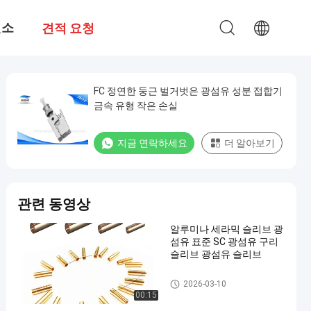
련소
견적 요청
FC 정연한 둥근 벌거벗은 광섬유 성분 접합기
금속 유형 작은 손실
지금 연락하세요
더 알아보기
관련 동영상
알루미나 세라믹 슬리브 광
섬유 표준 SC 광섬유 구리
슬리브 광섬유 슬리브
광섬유 분대
2026-03-10
00:15