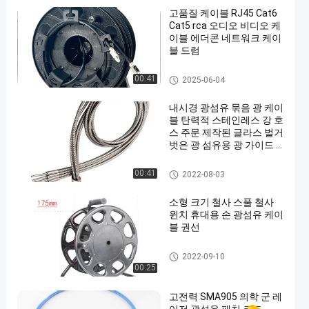
고품질 케이블 RJ45 Cat6
Cat5 rca 오디오 비디오 케
이블 에더콘 네트워크 케이
블 드럼
광섬유 분대
00:41
2025-06-04
내시경 광섬유 묶음 광 케이
블 탄력적 스테인레스 강 호
스 주문 제작된 글라스 벌거
벗은 광 섬유용 광 가이드 1
000nm명
벌거벗은 광섬유
00:41
2022-08-03
소형 크기 철사 스풀 철사
윈치 휴대용 손 광섬유 케이
블 권선
HDMI AOC 케이블
2022-09-10
00:25
고전력 SMA905 의학 군 레