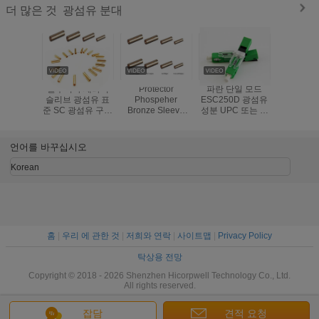
광섬유 분대
더 많은 것
알루미나 세라믹
Protector
파란 단일 모드
방수 광섬
슬리브 광섬유 표
Phospeher
ESC250D 광섬유
가동 가능
준 SC 광섬유 구리
Bronze Sleeve
성분 UPC 또는 녹
도관 기갑
슬리브 광섬유 슬
Fiber Optic
색 광섬유 빠른 연
이블을 위
리브
Standard
결관 APC 유형
적인 금
SC/FC/ST Fiber
언어를 바꾸십시오
Optic Copper
Sleeve fiber optic
Korean
Sleeve
홈
|
우리 에 관한 것
|
저희와 연락
|
사이트맵
|
Privacy Policy
탁상용 전망
Copyright © 2018 - 2026 Shenzhen Hicorpwell Technology Co., Ltd.
All rights reserved.
잡담
견적 요청