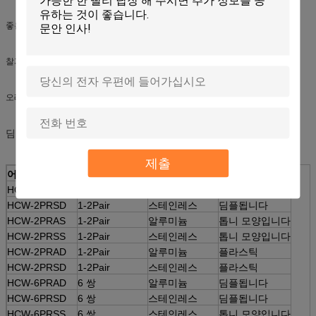
좋은 부식 방지 성능. 고강도.
찰과상과 마모 저항자. 유지보수가 필요없습니다.
오래갑니다. 용이한 설치. 제거할 수 있습니다.
딤플된 쐐기는 손상되는 것으로부터 케이블 피복을 보호합니다.
제출
어떤 부분.
드롭 케이블
재료
쐐기 타입
HCW-2PRAD
1-2Pair
알루미늄
딤플됩니다
HCW-2PRSD
1-2Pair
스테인레스
딤플됩니다
HCW-2PRAS
1-2Pair
알루미늄
톱니 모양입니다
HCW-2PRSS
1-2Pair
스테인레스
톱니 모양입니다
HCW-2PRAD
1-2Pair
알루미늄
플라스틱
HCW-2PRSD
1-2Pair
스테인레스
플라스틱
HCW-6PRAD
6 쌍
알루미늄
딤플됩니다
HCW-6PRSD
6 쌍
스테인레스
딤플됩니다
HCW-6PRSS
6 쌍
스테인레스
톱니 모양입니다