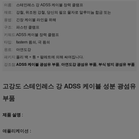
이름:
스테인레스 강 ADSS 케이블 장력 클램프
재료:
강철, 위조된 강철, 당신의 필요 물자로 알루미늄 합금 또는
용법:
긴장 케이블 라인을 위해
구조:
파스턴 클램프
키워드:
ADSS 케이블 장력 클램프
타입:
fastern 죔쇠, 극 죔쇠
원료:
아연도강
패키지:
폴리 백 + 통 + 팔레트에 의해 싸여집니다.
ADSS 케이블 광섬유 부품
아연도강 광섬유 부품
부식 방지 광섬유 부품
강조점:
,
,
고강도 스테인레스 강 ADSS 케이블 성분 광섬유
부품
제품 설명 :
애플리케이션 :