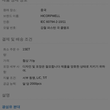
원래 장소:
중국
브랜드 이름:
HICORPWELL
인증:
IEC 60794-2-10/11
모델 번호:
강철 파스턴 극 클램프
결제 및 배송 조건
최소 주문 수
1SET
량:
가격:
협상 가능
포장 세부 사
디자인 및 포장은 절묘합니다 제품을 양호한 상태로 지키기 위하
여.
항:
지불 조건:
서부 동맹, L/C, T/T
공급 능력:
달 당 2000pcs
설명
광섬유 분대