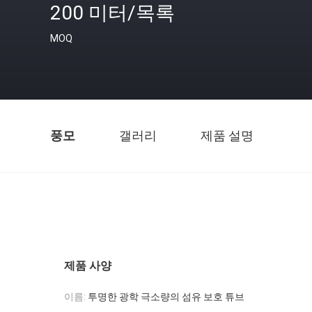
200 미터/목록
MOQ
풍모
갤러리
제품 설명
제품 사양
이름:
투명한 광학 극소량의 섬유 보호 튜브