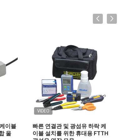
VIDEO
250um PLC 벌거벗은 광섬유 쪼
FTTH 눈 
개는 도구 1x8 강철 관 WDM 광
쪼개는 도구