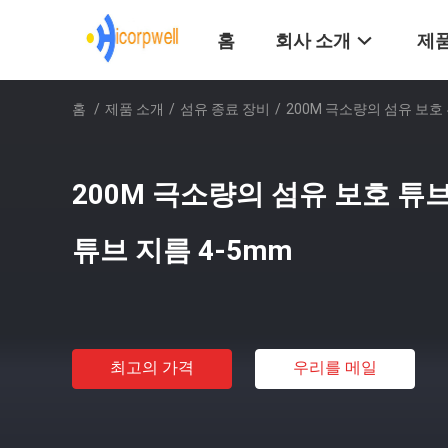
홈
회사 소개
제품
홈
/
제품 소개
/
섬유 종료 장비
/
200M 극소량의 섬유 보호
200M 극소량의 섬유 보호 튜
튜브 지름 4-5mm
최고의 가격
우리를 메일