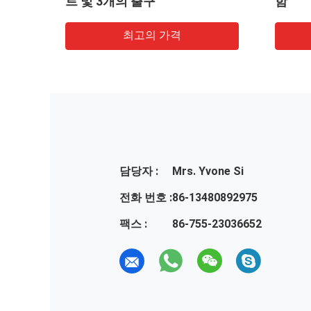
함
안
최고의 가격
최
담당자 :
Mrs. Yvone Si
전화 번호 :
86-13480892975
팩스 :
86-755-23036652