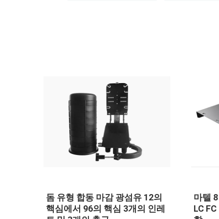
마텔 8 항구 섬유 플러그반 SC
방연제 나일
LC FC 종류 FTTH 광섬유 단자
합동 장비, 