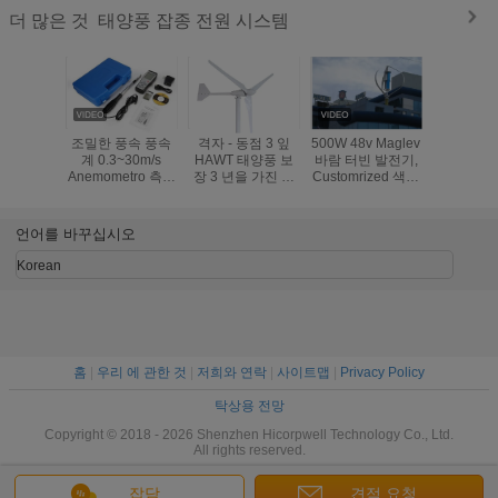
태양풍 잡종 전원 시스템
더 많은 것
조밀한 풍속 풍속
격자 - 동점 3 잎
500W 48v Maglev
작은 축선
계 0.3~30m/s
HAWT 태양풍 보
바람 터빈 발전기,
잡종 전원
Anemometro 측정
장 3 년을 가진 잡
Customrized 색깔
수직 바람
계기
종 전원 시스템
똑똑한 잡종 전원
석 공중 
시스템
언어를 바꾸십시오
Korean
홈
|
우리 에 관한 것
|
저희와 연락
|
사이트맵
|
Privacy Policy
탁상용 전망
Copyright © 2018 - 2026 Shenzhen Hicorpwell Technology Co., Ltd.
All rights reserved.
잡담
견적 요청