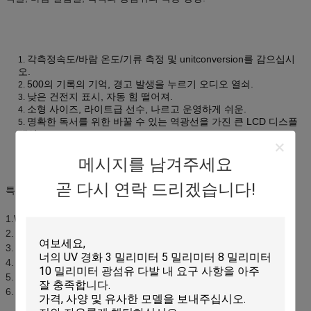
각측정속도/바람 온도/기류 측정 및 unitconversion를 감으십시
1.
오.
500의 기록의 기억, 경고 발생을 누르기 오디오 열쇠.
2.
낮은 건전지 표시, 자동 힘 떨어져.
3.
소형 사이즈, 라이트급 선수, 나르고 운영하게 쉬운.
4.
명확한 독서를 위한 바꿀 수 있는 역광선을 가진 큰 LCD 디스플
5.
레이.
메시지를 남겨주세요
곧 다시 연락 드리겠습니다!
특징:
1.Wind 속도 & 온도 측정
2. 풍속 & 온도 측정 단위 선택권
3. 자료 파악
4. 최대/분/aVG/Cu 측정
5. LCD 뒤 빛
6. 자동차 파워를 끄