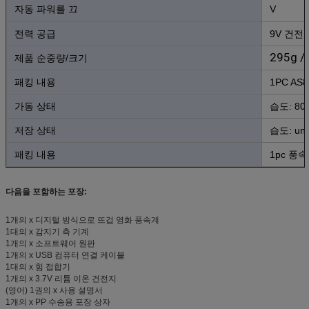
자동 파워를 끄
V
전력 공급
9V 건전
295g /
제품 순중량/크기
패킹 내용
1PC AS
가동 상태
습도: 80
저장 상태
습도: un
패킹 내용
1pc 풍
다음을 포함하는 포장:
1개의 x 디지털 방식으로 뜨겁 영화 풍속계
1대의 x 감지기 측 기계
1개의 x 소프트웨어 원판
1개의 x USB 컴퓨터 연결 케이블
1대의 x 힘 접합기
1개의 x 3.7V 리튬 이온 건전지
(영어) 1권의 x 사용 설명서
1개의 x PP 수송용 포장 상자