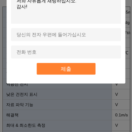
풍속 측정 범위
0.3~45m
풍속 정확도
±3%rdg +
풍속 단위
m/s, Ft
현재/평균 측정
V
온도 측정 범위
0~45℃
임시 직원. 해결책
0.2℃
제출
℃/℉Selection
V
역광선 전시
V
낮은 건전지 표시
V
자료 파악 기능
V
해결책
0.1m/s
최대 & 최소한도 측정
V