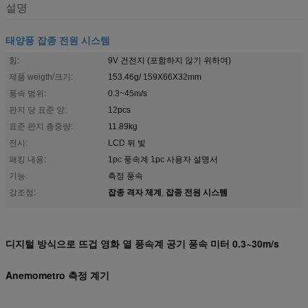
설명
태양풍 잡종 전원 시스템
힘:
9V 건전지 (포함하지 않기 위하여)
제품 weigth/크기:
153.46g/ 159X66X32mm
풍속 범위:
0.3~45m/s
판지 당 표준 양:
12pcs
표준 판지 총중량:
11.89kg
전시:
LCD 뒤 빛
패킹 내용:
1pc 풍속계 1pc 사용자 설명서
기능:
측정 풍속
잡종 격자 체계
잡종 전원 시스템
강조점:
,
디지털 방식으로 뜨겁 영화 열 풍속계 공기 풍속 미터 0.3~30m/s
Anemometro 측정 계기