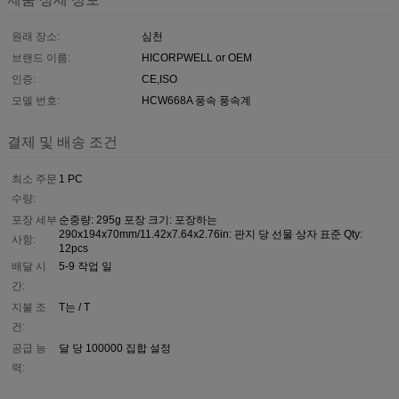
원래 장소:
심천
브랜드 이름:
HICORPWELL or OEM
인증:
CE,ISO
모델 번호:
HCW668A 풍속 풍속계
결제 및 배송 조건
최소 주문
1 PC
수량:
포장 세부
순중량: 295g 포장 크기: 포장하는
290x194x70mm/11.42x7.64x2.76in: 판지 당 선물 상자 표준 Qty:
사항:
12pcs
배달 시
5-9 작업 일
간:
지불 조
T는 / T
건:
공급 능
달 당 100000 집합 설정
력: