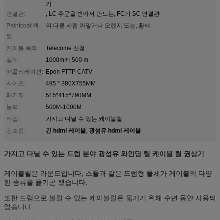
기
연결관:
, LC 주문을 받아서 만드는, FC의 SC 연결관
Paintcoat 색
의 다른 사람 까맣거나 오렌지 또는, 황색
깔:
케이블 목적:
Telecome 신청
길이:
1000m에 500 m
애플리케이션:
Epon FTTP CATV
사이즈:
495 * 380X755MM
패키지:
515*415*790MM
능력:
500M-1000M
타입:
가지고 다닐 수 있는 케이블릴
긴 hdmi 케이블
광섬유 hdmi 케이블
강조점:
,
가지고 다닐 수 있는 드럼 분야 광섬유 와인딩 릴 케이블 릴 권상기
케이블릴은 라운드입니다, 스풀과 같은 드럼형 물체가 케이블의 다양
한 종류를 옮기곤 했습니다.
또한 드럼으로 불릴 수 있는 케이블릴은 옮기기 위해 수년 동안 사용되
었습니다