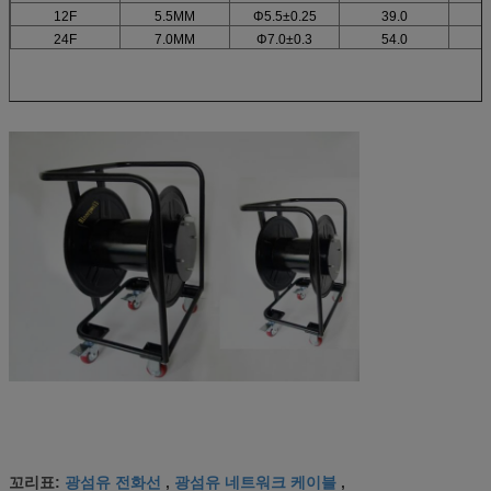
12F
5.5MM
Φ5.5±0.25
39.0
24F
7.0MM
Φ7.0±0.3
54.0
광섬유 전화선
광섬유 네트워크 케이블
꼬리표:
,
,