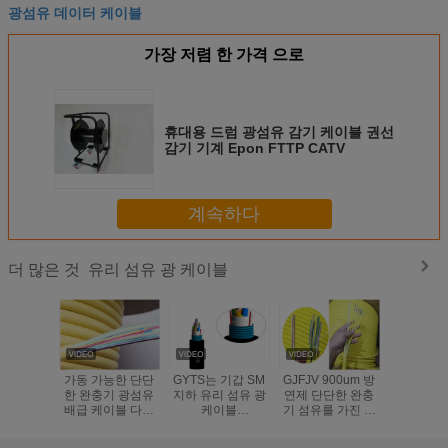
광섬유 데이터 케이블
가장 저렴 한 가격 으로
휴대용 드럼 광섬유 감기 케이블 권선
감기 기계 Epon FTTP CATV
계속하다
유리 섬유 광 케이블
더 많은 것
가동 가능한 단단
GYTS는 기갑 SM
GJFJV 900um 방
GYXTW 
한 완충기 광섬유
지하 유리 섬유 광
연제 단단한 완충
광섬유 케
배급 케이블 다중
케이블
기 섬유를 가진 다
동 온도 -4
상태 실내 주황색
24/48/96/144 핵심
중목적 배급 케이
를 풉
색깔
을 훔칩니다
블