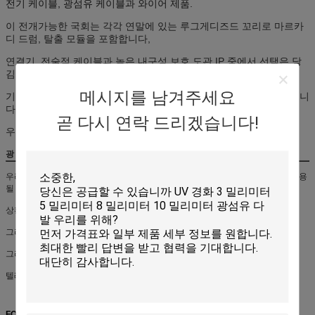
전기 케이블, 광섬유 케이블과 와이어 제품.
이 전개가능한 국회는 각각 연말에 있는 루그게디즈드 꼬리로 마르카
디 드럼, 탈출 모듈을 포함합니다,
연결기, 전술적 케이블과 높은 내구성 보호 도관 IP 중에서 선택은 당
김 성공을 평가했습니다.
메시지를 남겨주세요
기록 : 500 미터는 광 섬유용 패치 케이블릴의 평가된 케이블 용량입니
다.
곧 다시 연락 드리겠습니다!
우리는 또한 선택적인 200, 300과 1000 미터를 제공할 수 있습니다.
광 섬유용 패치 케이블릴의 응용
우리는 여러 전개가능한 섬유 케이블릴을 공급할 수 있으며, 그것이 다음에서 사용
될 수 있습니다
상황 - 야전 통신과 CATV, 빠른 배포, 빠른 배포
그리고 군 야전 통신 시스템의 검색, 레이더의 케이블 배치, 항공
그리고 해군 함정, 파는 유전의 복잡한 환경과 항구
텔레비전 재-브로드캐스팅과 통신, LAN 케이블링을 수리하고 지원하는 긴급.
FO 케이블 상술 성능