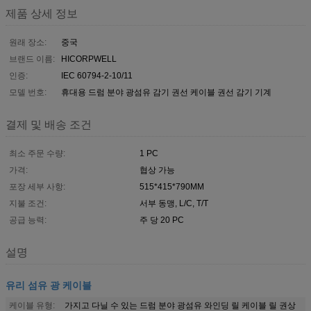
제품 상세 정보
원래 장소:
중국
브랜드 이름:
HICORPWELL
인증:
IEC 60794-2-10/11
모델 번호:
휴대용 드럼 분야 광섬유 감기 권선 케이블 권선 감기 기계
결제 및 배송 조건
최소 주문 수량:
1 PC
가격:
협상 가능
포장 세부 사항:
515*415*790MM
지불 조건:
서부 동맹, L/C, T/T
공급 능력:
주 당 20 PC
설명
유리 섬유 광 케이블
케이블 유형:
가지고 다닐 수 있는 드럼 분야 광섬유 와인딩 릴 케이블 릴 권상