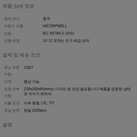
제품 상세 정보
원래 장소:
중국
브랜드 이름:
HICORPWELL
인증:
IEC 60794-2-10/11
모델 번호:
1X 12 쪼개는 도구 배급 상자
결제 및 배송 조건
최소 주문
1SET
수량:
가격:
협상 가능
포장 세부
230x200x60mm는 디자인 및 포장 절묘합니다 제품을 양호한 상태
로 지키기 위하여.
사항:
지불 조건:
서부 동맹, L/C, T/T
공급 능력:
한달 2000pcs
설명