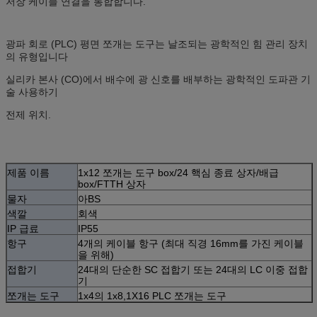
저장 케이블 연결을 통합합니다.
광파 회로 (PLC) 평면 쪼개는 도구는 날조되는 광학적인 힘 관리 장치
의 유형입니다
실리카 본사 (CO)에서 배수에 광 신호를 배부하는 광학적인 도파관 기
술 사용하기
전제 위치.
제품 이름
1x12 쪼개는 도구 box/24 핵심 종료 상자/배급
box/FTTH 상자
물자
아BS
색깔
회색
IP 급료
IP55
항구
4개의 케이블 항구 (최대 직경 16mm를 가진 케이블
을 위해)
접합기
24대의 단순한 SC 접합기 또는 24대의 LC 이중 접합
기
쪼개는 도구
1x4의 1x8,1X16 PLC 쪼개는 도구