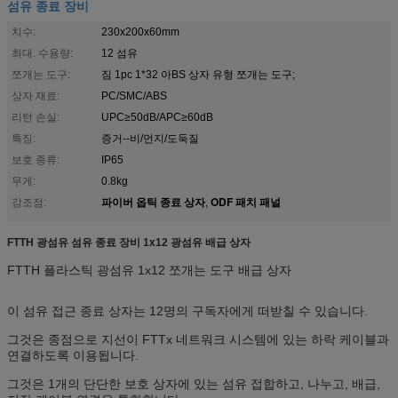
섬유 종료 장비
치수:
230x200x60mm
최대. 수용량:
12 섬유
쪼개는 도구:
짐 1pc 1*32 아BS 상자 유형 쪼개는 도구;
상자 재료:
PC/SMC/ABS
리턴 손실:
UPC≥50dB/APC≥60dB
특징:
증거--비/먼지/도둑질
보호 종류:
IP65
무게:
0.8kg
파이버 옵틱 종료 상자
ODF 패치 패널
강조점:
,
FTTH 광섬유 섬유 종료 장비 1x12 광섬유 배급 상자
FTTH 플라스틱 광섬유 1x12 쪼개는 도구 배급 상자
이 섬유 접근 종료 상자는 12명의 구독자에게 떠받칠 수
있습니다.
그것은 종점으로 지선이 FTTx 네트워크 시스템에 있는 하락 케이블과
연결하도록 이용됩니다.
그것은 1개의 단단한 보호 상자에 있는 섬유 접합하고, 나누고, 배급,