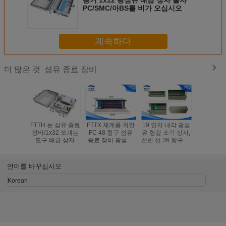
증거 1x12 광섬유 배급 상자 물자
PC/SMC/아BS를 비가 오십시오
계속하다
섬유 종료 장비
더 많은 것
FTTH 눈 섬유 종료
FTTX 체계를 위한
19 인치 내각 광섬
백색 FTTH
장비/1x32 쪼개는
FC 48 항구 섬유
유 헝겊 조각 상자,
유 패치 패널
도구 배급 상자
종료 장비 광섬유
선반 산 36 항구 광
FC 접합
결합 쟁반
학적인 분포 프레
항구 ODF
임
널
언어를 바꾸십시오
Korean