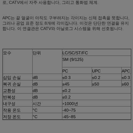
로, CATV에서 자주 사용합니다, 그리고 통화법 체계.
APC는 끝 얼굴이 아직도 구부려지는 각이지는 신체 접촉을 뜻합니다,
그러나 공업 표준 정도 8개에 각이집니다. 이것은 단단한 연결을 유지
합니다. 이 연결관은 CATV와 아날로그 시스템을 위해 선호됩니다.
모수
단위
LC/SC/ST/FC
SM (9/125)
PC
UPC
APC
삽입 손실
dB
≤0.3
≤0.2
≤0.3
복귀 손실
dB
≥45
≥50
≥60
교환성
dB
≤0.2
반복성
dB
≤0.2
내구성
시간
1000년
>
작용 온도
°C
-40~75
저장 온도
°C
-45~85