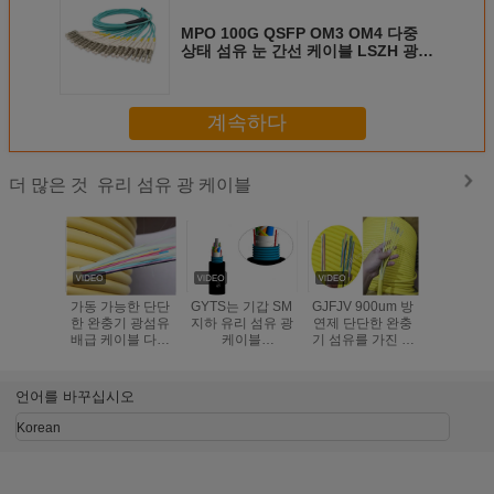
MPO 100G QSFP OM3 OM4 다중
상태 섬유 눈 간선 케이블 LSZH 광섬
유 접속 코드
계속하다
유리 섬유 광 케이블
더 많은 것
가동 가능한 단단
GYTS는 기갑 SM
GJFJV 900um 방
GYXTW 
한 완충기 광섬유
지하 유리 섬유 광
연제 단단한 완충
광섬유 케
배급 케이블 다중
케이블
기 섬유를 가진 다
동 온도 -4
상태 실내 주황색
24/48/96/144 핵심
중목적 배급 케이
를 풉
색깔
을 훔칩니다
블
언어를 바꾸십시오
Korean