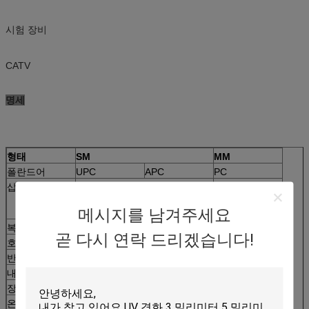
시험 장비
CATV
명세
형태
SM
MM
폴란드어
UPC
APC
PC
삽입 손실
전형적인 ≤0.5dB
≤0.5dB
최대 ≤0.7dB
메시지를 남겨주세요
복귀 손실
≥55dB
≥30dB
곧 다시 연락 드리겠습니다!
호환성
≤0.2dB
반복성
≤0.1dB
내구성
≤0.2dB (1000배 짝지어주기)
장력 강도
10kg
>
온도
≤0.2dB (- 40+85는 100 시간을 지탱합니다)