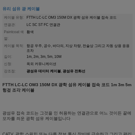
유리 섬유 광 케이블
케이블 유형:
FTTH LC-LC OM3 150M DX 광학 섬유 케이블 접속 코드
연결관:
LC SC ST FC 연결관
Paintcoat 색
황색
깔:
케이블 목적:
항공 우주, 공수, 바다의, 지상 차량, 전술상 그리고 자동 상용 응용
조차
길이:
1m, 2m, 3m, 5m, 10M
신청:
옥외 커뮤니케이션
광섬유 데이터 케이블
광섬유 전화선
강조점:
,
FTTH LC-LC OM3 150M DX 광학 섬유 케이블 접속 코드 1m 3m 5m
헝겊 조각 케이블
광섬유 접속 코드는 그것을 인 허용하는 연결관으로 어느 것이든 끝에
모자를 씌운 광학 섬유 케이블입니다
CATV, 광학 스위치 또는 다른 정보 통신 장비에 급속하고 그리고 편리