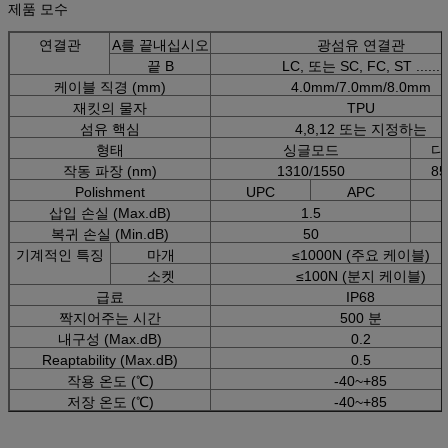
제품 모수
연결관
A를 끝내십시오
광섬유 연결관
끝 B
LC, 또는 SC, FC, ST ......
케이블 직경 (mm)
4.0mm/7.0mm/8.0mm
재킷의 물자
TPU
섬유 핵심
4,8,12 또는 지정하는
형태
싱글모드
다
작동 파장 (nm)
1310/1550
85
Polishment
UPC
APC
삽입 손실 (Max.dB)
1.5
복귀 손실 (Min.dB)
50
기계적인 특징
마개
≤1000N (주요 케이블)
소켓
≤100N (분지 케이블)
급료
IP68
짝지어주는 시간
500 분
내구성 (Max.dB)
0.2
Reaptability (Max.dB)
0.5
작용 온도 (℃)
-40~+85
저장 온도 (℃)
-40~+85