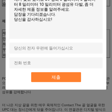
습도
≤0.2dB (+25+65 93 R.H.100 시간)
제품 패킹
제품 포장
안 패킹
비닐 봉투 당 1piece
최소한도 순서
10pieces
무게 10 조각
0.2-3kg
외부 패킹
판지 상자
제출
PC는 육체적인 Contact.With를 PC 연결관을 뜻합니다, 편평한 연결관
으로 한 대로 2개의 섬유는 만납니다, 그러나 끝 얼굴은 경미하게 구부
려지는 둥글기 위하여 닦습니다. 이것은 에어갭을 삭제하고 접촉으로
섬유를 강제합니다
더 나은 지상 끝을 위한 매우 육체적인 Contact.The 끝 얼굴을 위한
UPC 대는 장시간에게 닦을 주어집니다. 이 연결관은 디지털 방식으