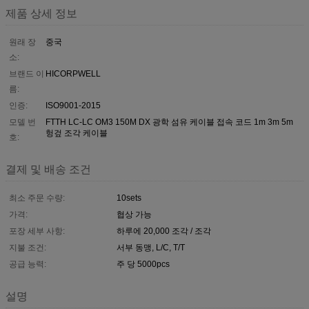
제품 상세 정보
원래 장
중국
소:
브랜드 이
HICORPWELL
름:
인증:
ISO9001-2015
모델 번
FTTH LC-LC OM3 150M DX 광학 섬유 케이블 접속 코드 1m 3m 5m
헝겊 조각 케이블
호:
결제 및 배송 조건
최소 주문 수량:
10sets
가격:
협상 가능
포장 세부 사항:
하루에 20,000 조각 / 조각
지불 조건:
서부 동맹, L/C, T/T
공급 능력:
주 당 5000pcs
설명