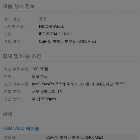
제품 상세 정보
원래 장소:
중국
브랜드 이름:
HICORPWELL
인증:
IEC 60794-2-10/11
모델 번호:
Catv 힘 쪼개는 도구 (5~2400Mhz)
결제 및 배송 조건
최소 주문 수량:
100 PC를
가격:
협상 가능
포장 세부 사항:
(mm) 54x47x15.5의 무게에 크기를 나타내십시오: 28.5G
지불 조건:
서부 동맹, L/C, T/T
공급 능력:
주 당 5000pcs
설명
HDMI AOC 케이블
겸용성:
Catv 힘 쪼개는 도구 (5~2400Mhz)