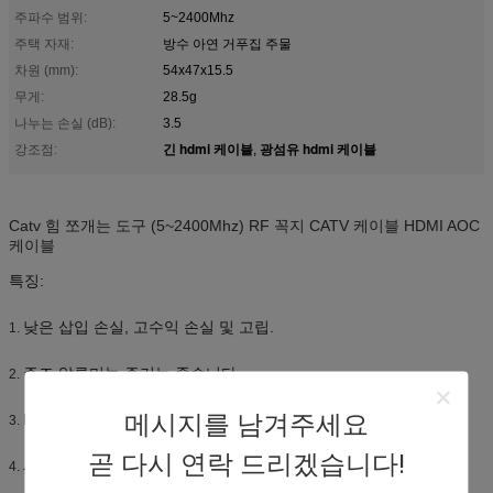
주파수 범위:
5~2400Mhz
주택 자재:
방수 아연 거푸집 주물
차원 (mm):
54x47x15.5
무게:
28.5g
나누는 손실 (dB):
3.5
긴 hdmi 케이블
광섬유 hdmi 케이블
강조점:
,
Catv 힘 쪼개는 도구 (5~2400Mhz) RF 꼭지 CATV 케이블 HDMI AOC
케이블
특징:
낮은 삽입 손실, 고수익 손실 및 고립.
1.
주조 알루미늄 주거는 죽습니다
2.
메시지를 남겨주세요
RF 주파수 영역 5개에서 1000 MHz
3.
곧 다시 연락 드리겠습니다!
세륨, RoHS, ISO9001
4.