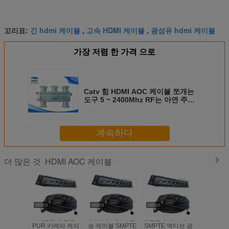
긴 hdmi 케이블
고속 HDMI 케이블
광섬유 hdmi 케이블
꼬리표:
,
,
가장 저렴 한 가격 으로
Catv 힘 HDMI AOC 케이블 쪼개는
도구 5 ~ 2400Mhz RF는 아연 주물
방수 죽습니다
계속하다
HDMI AOC 케이블
더 많은 것
아웃도어 방송
3K.93C HDTV 방
유연한 3K93 FUW
30m 50m
PUR 카메라 케이
송 케이블 SMPTE
SMPTE 액티브 광
150m 1