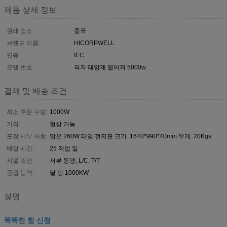
제품 상세 정보
원래 장소:
중국
브랜드 이름:
HICORPWELL
인증:
IEC
모델 번호:
격자 태양계 떨어져 5000w
결제 및 배송 조건
최소 주문 수량:
1000W
가격:
협상 가능
포장 세부 사항:
많은 260W 태양 전지판 크기: 1640*990*40mm 무게: 20Kgs
배달 시간:
25 작업 일
지불 조건:
서부 동맹, L/C, T/T
공급 능력:
달 당 1000KW
설명
똑똑한 힘 신청