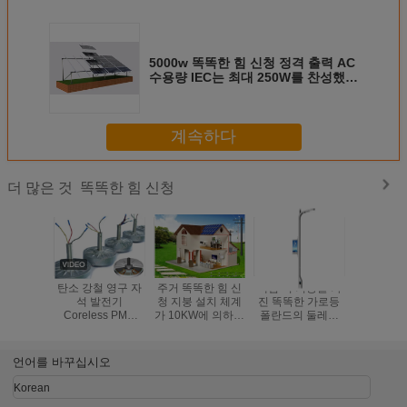
5000w 똑똑한 힘 신청 정격 출력 AC
수용량 IEC는 최대 250W를 찬성했습
니다
계속하다
똑똑한 힘 신청
더 많은 것
탄소 강철 영구 자
주거 똑똑한 힘 신
책임 역 기능을 가
Foldabl
석 발전기
청 지붕 설치 체계
진 똑똑한 가로등
힘 신청은
Coreless PMG
가 10KW에 의하여
폴란드의 둘레에
프 광도 Bri
2kw 3KW 5KW 낮
태양 에너지 집으
직류 전기를 통하
태양 스포
은 100Rpm
로 돌아옵니다
는 뜨거운
를 지도
200RPM
언어를 바꾸십시오
Korean