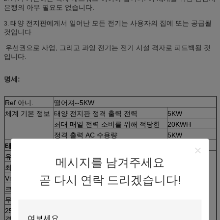
은행의 아무 필요도 없습니다.
태양 전지판에게서 일어난 모든 전기는 사용자의 집에 또는 공급될
3.
것입니다
우선권으로 사업, 그리고 과잉 전기는 전기 시설 격자로 피드백될 것
입니다.
명세:
Ref 아니.
떨어져--5KW
체계 기본 정보
태양 전지판 정격 출력 전력
5KW
최대 매일 전력 소비를 위해 적당한
20KWH
정격 출력 AC 수용량
5KW
태양 전지판
유형
크리스탈 실리콘 PV 단위, 종류
20pcs
메시지를 남겨주세요
최대 힘
250W
곧 다시 연락 드리겠습니다!
Vmp
30.5V
크기
1655*992*45mm
무게
22.5kg/pc
25 년 전원 출력 보증 (주: 2pcs 패널은 시리즈에서 연
결합니다)