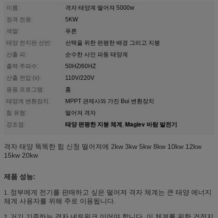
이름:
격자 태양계 떨어져 5000w
정격 전원:
5KW
색깔:
푸른
태양 전지판 선반:
선택을 위한 편평한 배경 그리고 지붕
산출 파:
순수한 사인 파동 태양계
출력 주파수:
50HZ/60HZ
산출 전압 (v):
110V/220V
응용 프로그램:
홈
태양계 변환장치:
MPPT 관제사와 가진 Bui 변환장치
힘 유형:
떨어져 격자
태양 편평한 지붕 체계
Maglev 바람 발전기
강조점:
,
격자 태양 똑똑한 힘 신청 떨어져에 2kw 3kw 5kw 8kw 10kw 12kw
15kw 20kw
제품 성능:
정부에게 전기를 판매하고 싶은 떨어져 격자 체계는 큰 태양 에너지
1.
체계 사용자를 위해 주로 이용됩니다.
거기 기존하는 격자 네트워크 이어야 합니다. 이 체계를 위한 건전지
2.