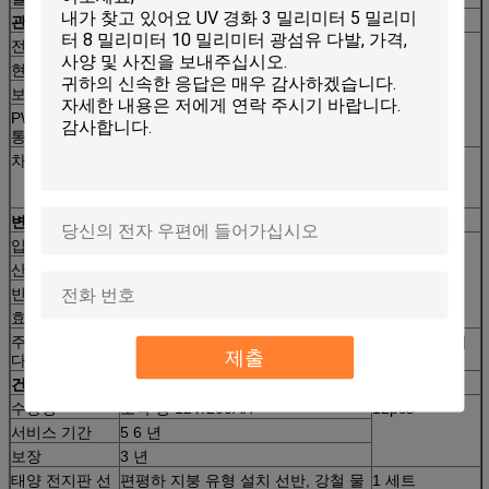
관제사
전압
12V/24V
1pc
현재
80A
보장
1 년
PWM 높 효율성 위탁 관제사, 발광 다이오드 표시, 지
통제; 온도 보상, 각종 보호.
차단기
PV 배열 혼합기와 관제사 사이에서
1pc
설치되는 관제사의 보호를 위해 사용
하는
변환장치
입력 전압
DC48V
1set
산출 전압
AC220V/110V 1 단계
빈도
50/60Hz
효율성
90%
주: 이 변환장치는 격자 전원 스위치와 건전지 위탁 기능을 제공합니
제출
다.
건전지
수용량
조각 당 12V/200AH
12pcs
서비스 기간
5 6 년
보장
3 년
태양 전지판 선
편평하 지붕 유형 설치 선반, 강철 물
1 세트