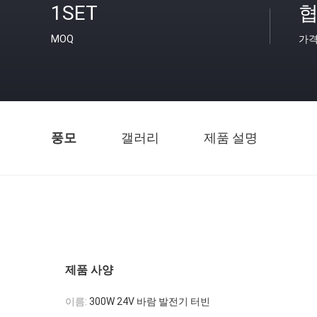
1SET
협
MOQ
가
풍모
갤러리
제품 설명
제품 사양
이름:
300W 24V 바람 발전기 터빈