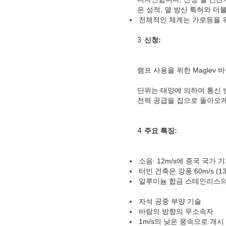
은 성적, 열 방산 특허와 더불
전체적인 체계는 가로등을 위
3.
신청:
램프 사용을 위한 Maglev
단위는 태양에 의하여 통신 
전력 공급을 집으로 돌아오게
4.
주요 특징:
소음: 12m/s에 중국 국가
터빈 건축은 강풍 60m/s (
알루미늄 합금 스테인리스의
자석 공중 부양 기술
바람의 방향의 무소속자
1m/s의 낮은 풍속으로 개시