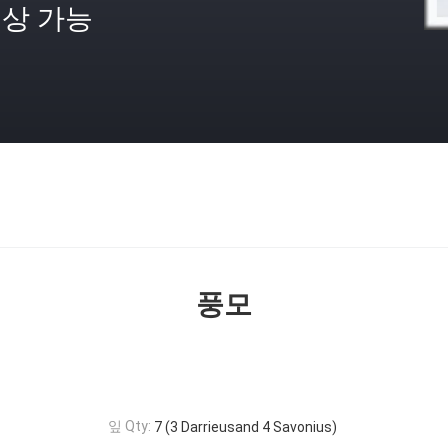
상 가능
격
풍모
잎 Qty:
7 (3 Darrieusand 4 Savonius)