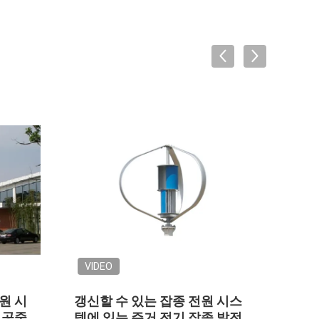
VIDEO
VID
원 시
갱신할 수 있는 잡종 전원 시스
조밀한
 공중
템에 있는 주거 전기 잡종 발전
Ane