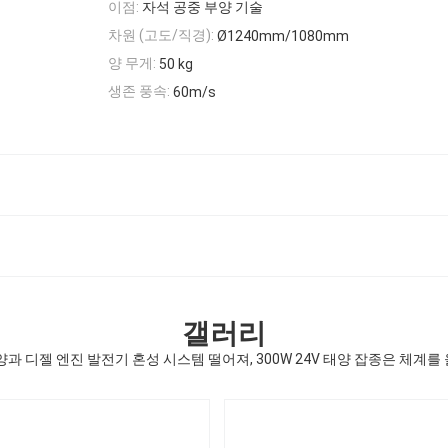
이점:
자석 공중 부양 기술
차원 (고도/직경):
Ø1240mm/1080mm
양 무게:
50 kg
생존 풍속:
60m/s
갤러리
양과 디젤 엔진 발전기 혼성 시스템 떨어져, 300W 24V 태양 잡종은 체계를