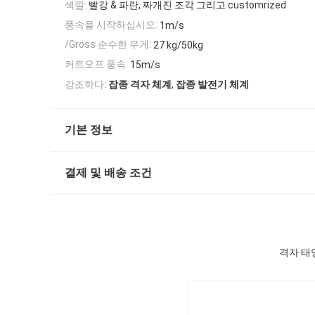
색깔:
빨강 & 파란, 짜개진 조각 그리고 customrized
풍속을 시작하십시오:
1m/s
/Gross 순수한 무게:
27 kg/50kg
커트오프 풍속:
15m/s
,
강조하다:
잡종 격자 체계
잡종 발전기 체계
기본 정보
결제 및 배송 조건
격자 태