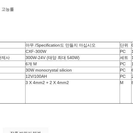
는 고능률
아무 /Specification도 만들지 마십시오
단위
CXF-300W
PC
 관제사
300W-24V (태양 최대 540W)
세트
6개 M
PC
30W monocrystal silicion
PC
12V/100AH
PC
3 X 4mm2 + 2 X 4mm2
M