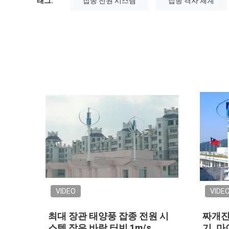
태그:
잡종 전원 시스템
잡종 격자 체계
VIDEO
VIDE
원 시
최대 장관 태양풍 잡종 전원 시
짜개진
활 시
스템 작은 바람 터빈 1m/s
기, 