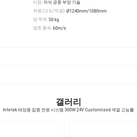
이점:
자석 공중 부양 기술
차원 (고도/직경):
Ø1240mm/1080mm
양 무게:
50 kg
생존 풍속:
60m/s
갤러리
Intetek 태양풍 잡종 전원 시스템 300W 24V Customrized 색깔 고능률