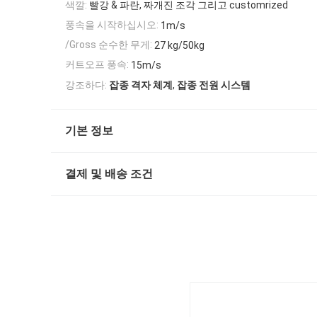
색깔:
빨강 & 파란, 짜개진 조각 그리고 customrized
풍속을 시작하십시오:
1m/s
/Gross 순수한 무게:
27 kg/50kg
커트오프 풍속:
15m/s
,
강조하다:
잡종 격자 체계
잡종 전원 시스템
기본 정보
결제 및 배송 조건