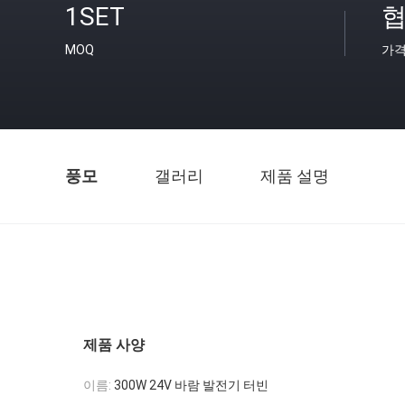
1SET
협
MOQ
가
풍모
갤러리
제품 설명
제품 사양
이름:
300W 24V 바람 발전기 터빈