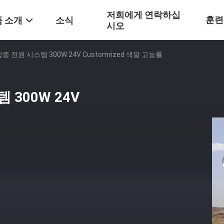
저희에게 연락하십
훈련
 소개
소식
시오
 잡종 전원 시스템 300W 24V Customrized 색깔 고능률
 300W 24V