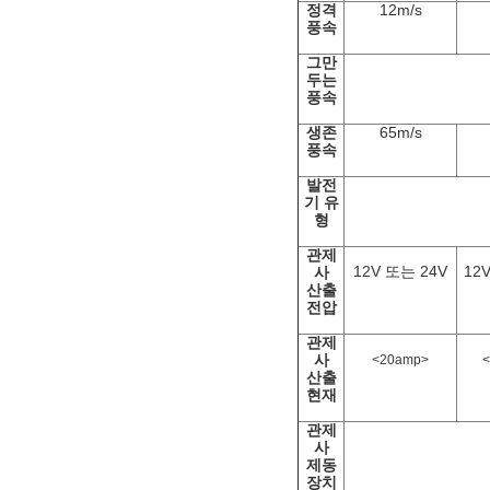
정격
12m/s
풍속
그만
두는
풍속
생존
65m/s
풍속
발전
기 유
형
관제
12V 또는 24V
12
사
산출
전압
관제
사
<20amp>
산출
현재
관제
사
제동
장치