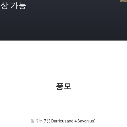
상 가능
격
풍모
잎 Qty:
7 (3 Darrieusand 4 Savonius)