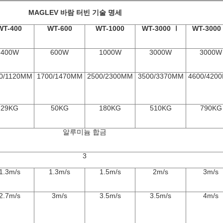
MAGLEV 바람 터빈 기술 명세
WT-400
WT-600
WT-1000
WT-3000 Ⅰ
WT-3000
400W
600W
1000W
3000W
3000W
0/1120MM
1700/1470MM
2500/2300MM
3500/3370MM
4600/420
29KG
50KG
180KG
510KG
790KG
알루미늄 합금
3
1.3m/s
1.3m/s
1.5m/s
2m/s
3m/s
2.7m/s
3m/s
3.5m/s
3.5m/s
4m/s