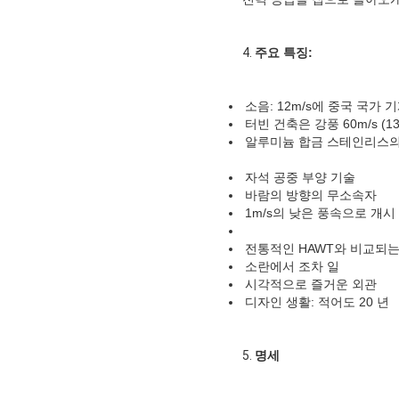
4.
주요 특징:
소음: 12m/s에 중국 국가
터빈 건축은 강풍 60m/s (
알루미늄 합금 스테인리스의
자석 공중 부양 기술
바람의 방향의 무소속자
1m/s의 낮은 풍속으로 개시
전통적인 HAWT와 비교되
소란에서 조차 일
시각적으로 즐거운 외관
디자인 생활: 적어도 20 년
5.
명세