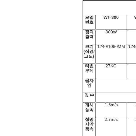
모델
WT-300
번호
정격
300W
출력
크기
1240/1080MM
124
(직경/
고도)
터빈
27KG
무게
물자
잎
잎 수
개시
1.3m/s
풍속
설명
2.7m/s
자막
풍속