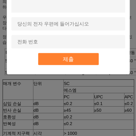
의 어댑터를 제공 할 수 있습니다.
하이브리드도 사용할 수 있습니다.
우리의 어댑터 설계, 재료 및 제조 공정은 긴 수명과 높은 반복성을 보
장합니다.
다른 브랜드 커넥터 짝짓기에도 광학 성능을 제공합니다.
정확하게 외부 크기로 설치하기 쉽고 유연하며 편리하게 사용할 수 있
습니다.
목
삽입 손실
기계적 저항
반복성
작동
제출
SM / PC
≤0.2dB
200-600g
0.2dB (1000
-40 °
배)
C
SM / APC
≤0.2dB
200-600g
0.2dB (1000
-40 °
배)
C
매개 변수
단위
SC
MM / PC
≤0.3dB
200-600g
0.3dB (1000
-40 °
배)
C
에스엠
PC
UPC
APC
삽입 손실
dB
≤0.2
≤0.1
≤0.2
반사 손실
dB
≥45
≥50
≥60
호환성
dB
≤0.2
반복성
dB
≤0.2
기계적 지구력
시각
> 1000