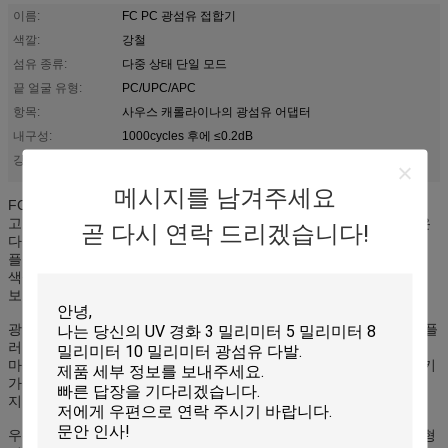
이름:
FC PC 광섬유 접합기
색깔:
강철
섬유 종류:
다중 상태 단일 모드
끝 얼굴 유형:
PC/UPC/APC
항목:
사우스 캐롤라이나의 광섬유 어댑터
내구성:
1000cycles 후에 ≤0.2dB
섬유 케이블 연결관
섬유 빠른 연결관
강조점:
,
메시지를 남겨주세요
FC PC 벌거 벗은 광섬유 접합기 광섬유 분대
고정밀 정렬을 보장하기 위해 세라믹 슬리브가 제공됩니다.
하우징은
곧 다시 연락 드리겠습니다!
다른 곳에서 구입할 수 있습니다.
플랜지 또는 플랜지리스 바디, 금속 클립 또는 내장 클립 옵션이있는
색상.
보호 캡은 어댑터의 양쪽 끝에 어댑터와 같은 색으로 제공됩니다.
광학 어댑터는 2 개의 동일하거나 2 개의 다른 (하이브리드) 커넥터 플
러그를 결합 및 결합하도록 개발되었습니다.
마지막 세대의 어댑터 하우징에는 올바른 위치 커플 링을위한 참조 키
가 있으며
지르코니아 또는 인 브론즈 스 리브 슬리브.
우리는 FC, SC, LC, ST, MU, MTRJ, MPO / MTP 등과 같은 표준 유형