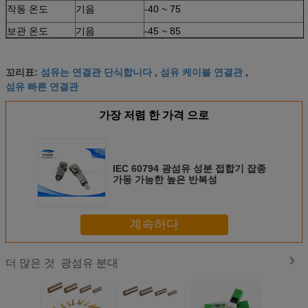
작동 온도
기음
-40 ~ 75
보관 온도
기음
-45 ~ 85
섬유는 연결관 단식합니다
섬유 케이블 연결관
꼬리표:
,
,
섬유 빠른 연결관
가장 저렴 한 가격 으로
IEC 60794 광섬유 성분 접합기 잡종
가동 가능한 높은 반복성
계속하다
광섬유 분대
더 많은 것