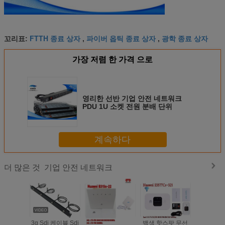
FTTH 종료 상자
파이버 옵틱 종료 상자
광학 종료 상자
꼬리표:
,
,
가장 저렴 한 가격 으로
영리한 선반 기업 안전 네트워크
PDU 1U 소켓 전원 분배 단위
계속하다
기업 안전 네트워크
더 많은 것
3g Sdi 케이블 Sdi
4G LTE는 MiFi 이
백색 핫스팟 무선
E5576-8