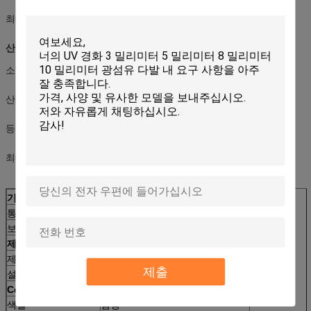
최대 입력 현재: 10A
산출 특성
소켓 기준: IEC320 C13
산출 양: 6
등급 산출 전압: 250VAC 50/60Hz
최대 산출 현재: 10A
기능
통제
점화된 마스터 스위치
보호
하중 초과 보호
제품 크기
제품 크기
L×W×H=482.6×44.4×62mm (19 ″)
제출
설치 길이
465mm
Color&Material
색깔
검정