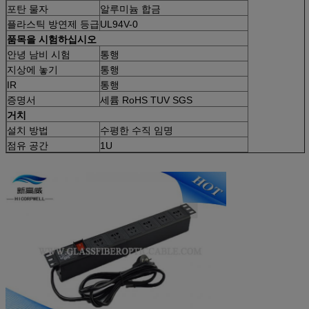
포탄 물자
알루미늄 합금
플라스틱 방연제 등급
UL94V-0
품목을 시험하십시오
안녕 남비 시험
통행
지상에 놓기
통행
IR
통행
증명서
세륨 RoHS TUV SGS
거치
설치 방법
수평한 수직 임명
점유 공간
1U