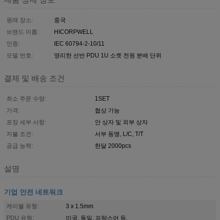
원래 장소:
중국
브랜드 이름:
HICORPWELL
인증:
IEC 60794-2-10/11
모델 번호:
영리한 선반 PDU 1U 소켓 전원 분배 단위
결제 및 배송 조건
최소 주문 수량:
1SET
가격:
협상 가능
포장 세부 사항:
안 상자 및 외부 상자
지불 조건:
서부 동맹, L/C, T/T
공급 능력:
한달 2000pcs
설명
기업 안전 네트워크
케이블 유형:
3 x 1.5mm
PDU 유형:
미국, 독일, 프랑스어 등.