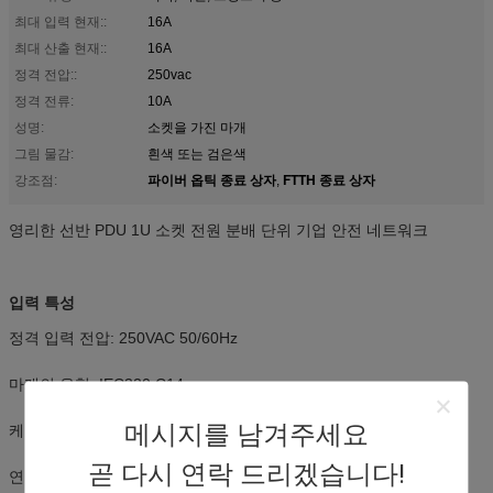
최대 입력 현재::
16A
최대 산출 현재::
16A
정격 전압::
250vac
정격 전류:
10A
성명:
소켓을 가진 마개
그림 물감:
흰색 또는 검은색
파이버 옵틱 종료 상자
FTTH 종료 상자
강조점:
,
영리한 선반 PDU 1U 소켓 전원 분배 단위 기업 안전 네트워크
입력 특성
정격 입력 전압: 250VAC 50/60Hz
마개의 유형: IEC320 C14
메시지를 남겨주세요
케이블 명세: 3×1.5mm2
곧 다시 연락 드리겠습니다!
연: 2M