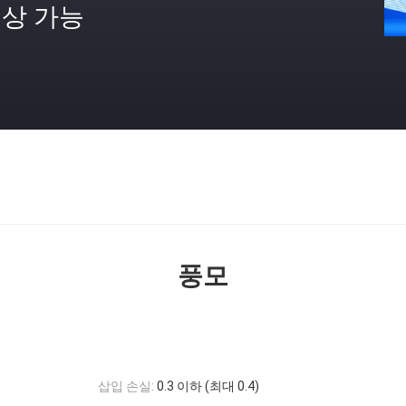
상 가능
격
풍모
삽입 손실:
0.3 이하 (최대 0.4)