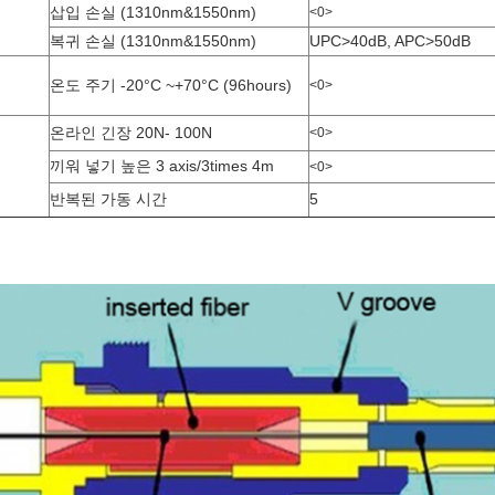
삽입 손실 (1310nm&1550nm)
<0>
복귀 손실 (1310nm&1550nm)
UPC>40dB, APC>50dB
온도 주기 -20°C ~+70°C (96hours)
<0>
온라인 긴장 20N- 100N
<0>
끼워 넣기 높은 3 axis/3times 4m
<0>
반복된 가동 시간
5