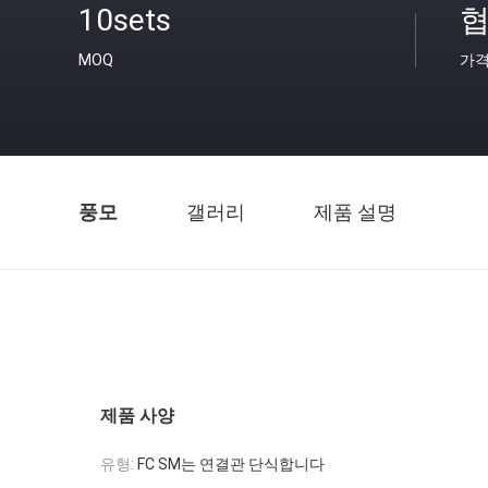
10sets
협
MOQ
가
풍모
갤러리
제품 설명
제품 사양
유형:
FC SM는 연결관 단식합니다