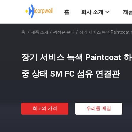
홈
회사 소개
제품
홈
/
제품 소개
/
광섬유 분대
/
장기 서비스 녹색 Paintcoa
장기 서비스 녹색 Paintcoat
중 상태 SM FC 섬유 연결관
최고의 가격
우리를 메일