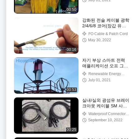
July 01, 2021
00:50
강화된 전술 케이블 광학
2/4/6/8 코어(장갑 유리
광섬유 케이블 포함)
FO Cable & Patch Cord
May 30, 2022
00:16
자기 부상 스마트 전력
애플리케이션 오프 그리
드 풍력 에너지
Renewable Energy
Video
July 01, 2021
00:53
실내/실외 광섬유 브레이
크아웃 케이블 SM 사전
종단 어셈블리 2.0mm
Waterproof Connectors
& FTTX Outdoor Cable
September 10, 2022
Accessories
00:25